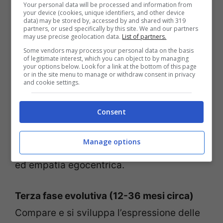
Your personal data will be processed and information from
Inizia e si sviluppa l’intersoggettività. I
your device (cookies, unique identifiers, and other device
data) may be stored by, accessed by and shared with 319
comportamenti espressivi diventano da
partners, or used specifically by this site. We and our partners
may use precise geolocation data.
List of partners.
non intenzionali a intenzionali. Vi è
Some vendors may process your personal data on the basis
of legitimate interest, which you can object to by managing
l’importanza dello scambio madre-
your options below. Look for a link at the bottom of this page
or in the site menu to manage or withdraw consent in privacy
bambino: l’affinamento delle capacità
and cookie settings.
espressive e di riconoscimento e dunque
Consent
la risposta appropriata alle manifestazioni
emotive dell’altro. Sorriso sociale,
Manage options
sorpresa, rabbia e tristezza, gioia, paura
ed empatia egocentrica.
Terza fase evolutiva (12-36 mesi circa)
Compare e si sviluppa l’espressione delle