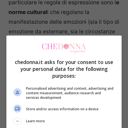
particolare le regole di espressione sono l
e
norme cultural
i che regolano la
manifestazione delle emozioni (sia il tipo di
emozione da esternare, sia le circostanze
più adeguate).
Prima fase evolutiva (0-2 mesi).
Il
chedonna.it asks for your consent to use
your personal data for the following
bambino in questa prima fase ha delle
purposes:
risposte riflesse regolate da processi
biologici. Sorriso endogeno, interesse e
Personalised advertising and content, advertising and
content measurement, audience research and
attenzione precoce coatta, trasalimenti,
services development
sconforto. Pianto reattivo “empatico”.
Store and/or access information on a device
Learn more
Seconda fase evolutiva (2-12 mesi circa)