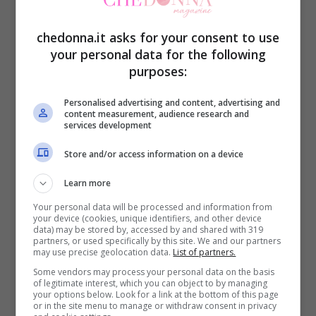
kit per la laminazione delle ciglia
venduto
da Aleas Cosmetics, un grande e-
chedonna.it asks for your consent to use
commerce che negli anni ha saputo
your personal data for the following
purposes:
costruire una grande fiducia con ogni
cliente.
Personalised advertising and content, advertising and
content measurement, audience research and
services development
Il kit Perfect Silk Lashes contiene davvero
Store and/or access information on a device
tutto il necessario per trattare ciglia e
Learn more
anche sopracciglia seguendo la nuova
Your personal data will be processed and information from
moda delle “soap brows” ovvero
your device (cookies, unique identifiers, and other device
data) may be stored by, accessed by and shared with 319
sopracciglia all’insù.
partners, or used specifically by this site. We and our partners
may use precise geolocation data.
List of partners.
Some vendors may process your personal data on the basis
Alcuni
prodotti per la laminazione ciglia
of legitimate interest, which you can object to by managing
your options below. Look for a link at the bottom of this page
contenuti nel kit sono davvero molto
or in the site menu to manage or withdraw consent in privacy