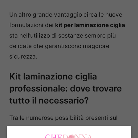
Un altro grande vantaggio circa le nuove
formulazioni dei
kit per laminazione ciglia
sta nell’utilizzo di sostanze sempre più
delicate che garantiscono maggiore
sicurezza.
Kit laminazione ciglia
professionale: dove trovare
tutto il necessario?
Tra le numerose possibilità presenti sul
web moltissime lash maker votano il nuovo