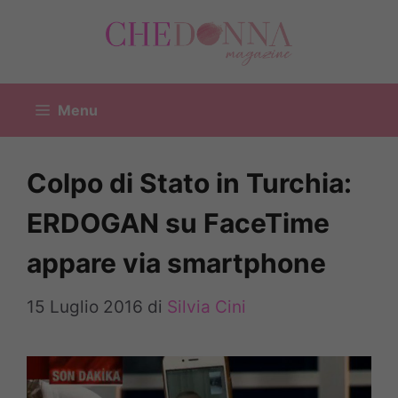
Vai
al
contenuto
Menu
Colpo di Stato in Turchia:
ERDOGAN su FaceTime
appare via smartphone
15 Luglio 2016
di
Silvia Cini