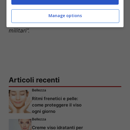
negli aeroporti, date un colpo ai golpisti.
Questo colpo di stato non avrà successo,
Manage options
voi dovete ribellarvi a queste forze
militari”.
Articoli recenti
Bellezza
Ritmi frenetici e pelle:
come proteggere il viso
ogni giorno
Bellezza
Creme viso idratanti per