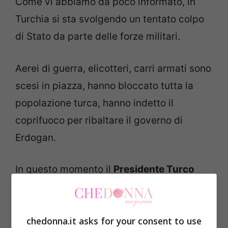
Come vi abbiamo da poco informato, in
Turchia si sta svolgendo un tentato colpo
di Stato da parte delle forze militari.
Aerei di guerra, elicotteri, carri armati sono
scesi in piazza, hanno bloccato tutta la
popolazione turca, hanno indetto il
coprifuoco per ribaltare il governo di
Erdogan.
In questo momento il
Presidente Turco
non si trova da nessuna parte, i militare lo
stanno cercando, e le voci sul suo
chedonna.it asks for your consent to use
nascondiglio sono molte. Alcuni lo