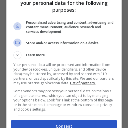
your personal data for the following
vorrebbero in fuga dalla Turchia, altri lo
purposes:
vogliono nella capitale Ankara.
Personalised advertising and content, advertising and
content measurement, audience research and
services development
Su
FaceTime
intanto
Erdogan
fa un
comunicato, chiedendo al popolo turco di
Store and/or access information on a device
scendere in piazza
contro i militari, e cosa
Learn more
molto singolare, il Presidente, che fino a
Your personal data will be processed and information from
your device (cookies, unique identifiers, and other device
qualche giorno fa lottava contro i media,
data) may be stored by, accessed by and shared with 319
partners, or used specifically by this site. We and our partners
chiede proprio ai mezzi di stampa di fare il
may use precise geolocation data.
List of partners.
Some vendors may process your personal data on the basis
loro lavoro, diffondendo i suoi messaggi.
of legitimate interest, which you can object to by managing
your options below. Look for a link at the bottom of this page
or in the site menu to manage or withdraw consent in privacy
“Sono ancora il Presidente della Turchia,
and cookie settings.
resistete al colpo di stato, nelle piazze e
Consent