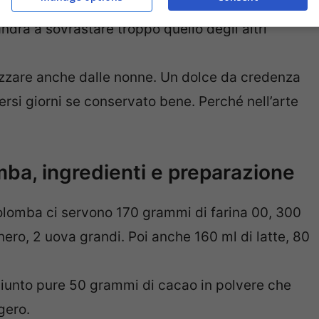
a, di quella con le mandorle ma non troppo
andrà a sovrastare troppo quello degli altri
prezzare anche dalle nonne. Un dolce da credenza
rsi giorni se conservato bene. Perché nell’arte
mba, ingredienti e preparazione
colomba ci servono 170 grammi di farina 00, 300
ro, 2 uova grandi. Poi anche 160 ml di latte, 80
giunto pure 50 grammi di cacao in polvere che
gero.