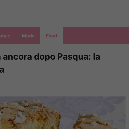
style
Moda
Food
 ancora dopo Pasqua: la
ta