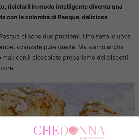
, riciclarli in modo intelligente diventa una
da con la colomba di Pasqua, deliziosa
 Pasqua ci sono due problemi. Uno sono le uova
olombe, avanzate pure quelle. Ma siamo anche
 mai: con il cioccolato prepariamo dei biscotti,
 pure.