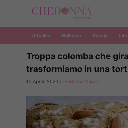
Vai
al
contenuto
Attualità
Bellezza
Gossip
Life
Troppa colomba che gira
trasformiamo in una tor
10 Aprile 2023
di
Federico Danesi