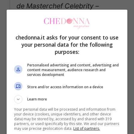
de Masterchef Celebrity –
https://t.co/pXJPyaxKVk
pic.twitter.com/7Q8UQUMMbt
chedonna.it asks for your consent to use
your personal data for the following
purposes:
— Misiones Para Todos
(@misionesptodos)
January 19,
Personalised advertising and content, advertising and
content measurement, audience research and
services development
2021
Store and/or access information on a device
Learn more
Claudia Villafane vince
Your personal data will be processed and information from
your device (cookies, unique identifiers, and other device
Masterchef Argentina, il
data) may be stored by, accessed by and shared with 319
partners, or used specifically by this site. We and our partners
fortissimo rapporto con
may use precise geolocation data.
List of partners.