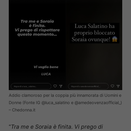
Addio clamoroso per la coppia più innamorata di Uomini e
Donne (Fonte IG @luca_salatino e @amedeovenzaofficial_)
– Chedonna.it
“
Tra me e Soraia è finita. Vi prego di