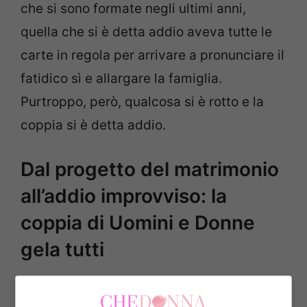
che si sono formate negli ultimi anni,
quella che si è detta addio aveva tutte le
carte in regola per arrivare a pronunciare il
fatidico sì e allargare la famiglia.
Purtroppo, però, qualcosa si è rotto e la
coppia si è detta addio.
Dal progetto del matrimonio
all’addio improvviso: la
coppia di Uomini e Donne
gela tutti
Lo scorso maggio, dopo mesi di