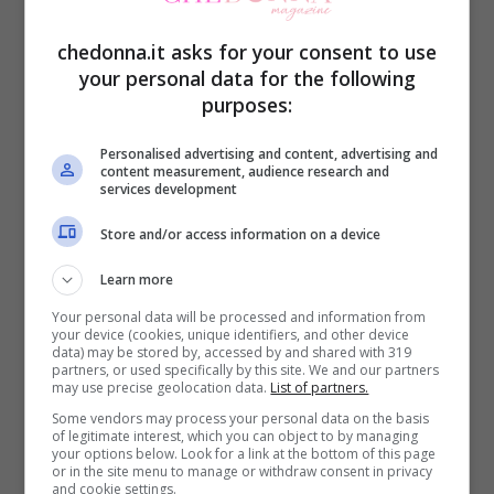
conoscenza e corteggiamento,
Luca
Salatino e Soraia Ceruti
avevano lasciato
chedonna.it asks for your consent to use
your personal data for the following
insieme lo studio di Uomini e Donne
purposes:
vivendosi intensamente fino a settembre
Personalised advertising and content, advertising and
quando l’ex tronista ha accettato di
content measurement, audience research and
services development
partecipare al Grande Fratello Vip 2022.
Durante i giorni trascorsi nella casa, Luca
Store and/or access information on a device
ha pianto tantissimo sentendo fortemente
Learn more
la mancanza della fidanzata. Stando
Your personal data will be processed and information from
your device (cookies, unique identifiers, and other device
lontano da lei, parlando con
Antonella
data) may be stored by, accessed by and shared with 319
partners, or used specifically by this site. We and our partners
Fiordelisi ed Edoardo Donnamaria che
may use precise geolocation data.
List of partners.
oggi stanno vivendo la loro splendida
Some vendors may process your personal data on the basis
of legitimate interest, which you can object to by managing
your options below. Look for a link at the bottom of this page
storia d’amore,
Luca aveva palesato
or in the site menu to manage or withdraw consent in privacy
and cookie settings.