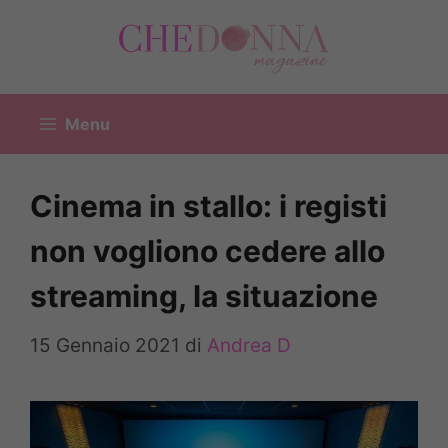
Vai
al
contenuto
Menu
Cinema in stallo: i registi
non vogliono cedere allo
streaming, la situazione
15 Gennaio 2021
di
Andrea D