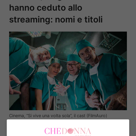
hanno ceduto allo
streaming: nomi e titoli
Cinema, “Si vive una volta sola”, il cast (FilmAuro)
L’hanno fatto coloro che si sono affidati a