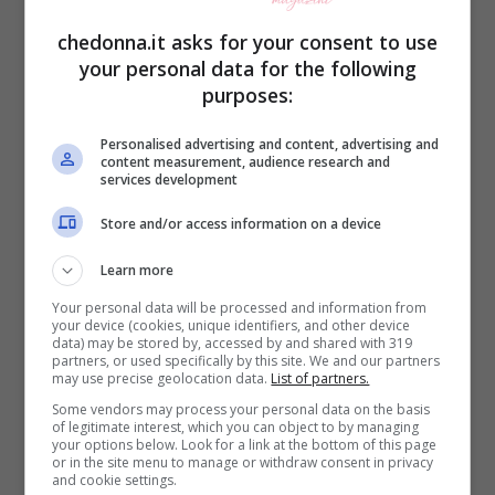
Netflix
o
Amazon Prime video
cedendo i
chedonna.it asks for your consent to use
propri diritti di trasmissione ai colossi. C’è
your personal data for the following
purposes:
chi, invece, ha preferito giungere sul
piccolo schermo attraverso la tivù via
Personalised advertising and content, advertising and
content measurement, audience research and
cavo. Si veda il caso di Veronesi con il
services development
sequel de
“I moschettieri del re”
,
“Tutti per
Store and/or access information on a device
uno, uno per tutti”
è approdato su
Sky
Learn more
Cinema
in dotazione a tutti gli abbonati
Your personal data will be processed and information from
dell’azienda. Un modo come un altro per
your device (cookies, unique identifiers, and other device
data) may be stored by, accessed by and shared with 319
partners, or used specifically by this site. We and our partners
cercare di rientrare dei mancati guadagni
may use precise geolocation data.
List of partners.
e non perdere visibilità. Esiste anche chi,
Some vendors may process your personal data on the basis
of legitimate interest, which you can object to by managing
però, fra gli addetti ai lavori del cinema,
your options below. Look for a link at the bottom of this page
or in the site menu to manage or withdraw consent in privacy
preferisce la sala. E non si arrende al fatto
and cookie settings.