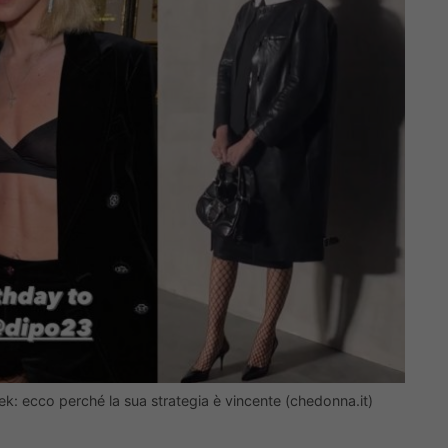
eek: ecco perché la sua strategia è vincente (chedonna.it)