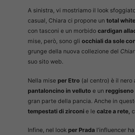
A sinistra, vi mostriamo il look sfoggiato 
casual, Chiara ci propone un
total whit
con tasconi e un morbido
cardigan alla
mise, però, sono gli
occhiali da sole con
grunge della nuova collezione del
Chiar
suo sito web.
Nella mise
per Etro
(al centro) è il nero
pantaloncino in velluto
e un
reggiseno
gran parte della pancia. Anche in quest
tempestati di zirconi
e le
calze a rete,
c
Infine, nel look
per Prada
l’influencer ha