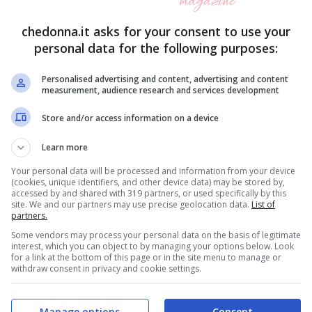
ima serata di Festival. Il messaggio di cui si è
chedonna.it asks for your consent to use your
ogni giorno: la
vicinanza verso le donne
e la
personal data for the following purposes:
gano sempre rispettati.
Personalised advertising and content, advertising and content
measurement, audience research and services development
sato in un clima di grande agitazione per
Store and/or access information on a device
 lei e il rapper Fedez stanno vivendo
un momento
Learn more
 da alcuni scatti in cui sono stati pizzicati (e su
Your personal data will be processed and information from your device
, ma soprattutto la
(cookies, unique identifiers, and other device data) may be stored by,
“freddezza social” di Chiara
accessed by and shared with 319 partners, or used specifically by this
site. We and our partners may use precise geolocation data.
List of
partners.
Some vendors may process your personal data on the basis of legitimate
interest, which you can object to by managing your options below. Look
orni, ma nonostante ciò l’influencer
va dritta per
for a link at the bottom of this page or in the site menu to manage or
withdraw consent in privacy and cookie settings.
riera: in questa settimana, infatti, ha assistito
Prada e Fendi
e non ha mancato di mostrarci dei
Manage options
Consent