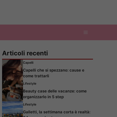
Articoli recenti
Capelli
Capelli che si spezzano: cause e
come trattarli
Lifestyle
Beauty case delle vacanze: come
organizzarlo in 5 step
Lifestyle
Galletti, la settimana corta è realtà: