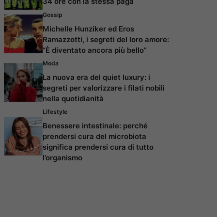
34 ore con la stessa paga
Gossip
Michelle Hunziker ed Eros
Ramazzotti, i segreti del loro amore:
“È diventato ancora più bello”
Moda
La nuova era del quiet luxury: i
segreti per valorizzare i filati nobili
nella quotidianità
Lifestyle
Benessere intestinale: perché
prendersi cura del microbiota
significa prendersi cura di tutto
l’organismo