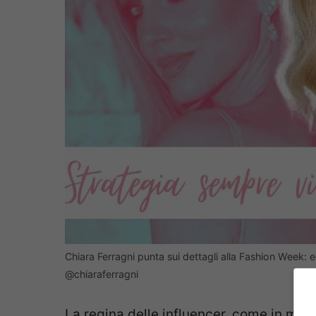
Chiara Ferragni punta sui dettagli alla Fashion Week: 
@chiaraferragni
La regina delle influencer, come in molt