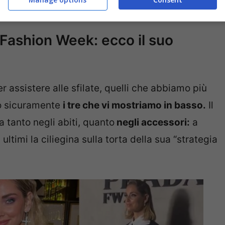
a Fashion Week: ecco il suo
r assistere alle sfilate, quelli che abbiamo più
no sicuramente
i tre che vi mostriamo in basso.
Il
a tanto negli abiti, quanto
negli accessori:
a
 ultimi la ciliegina sulla torta della sua “strategia