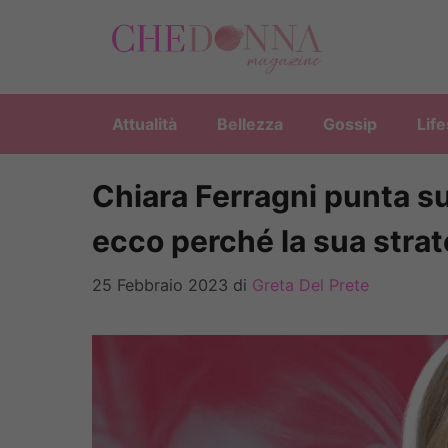
Vai
al
contenuto
Attualità
Bellezza
Gossip
Life
Chiara Ferragni punta su
ecco perché la sua strat
25 Febbraio 2023
di
Greta Del Prete