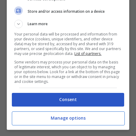
come il cancro, e decise anche lei di
Store and/or access information on a device
frequentarne i corsi. Si è, in seguito,
Learn more
laureata come
Holistic Health Couch
Your personal data will be processed and information from
all’Istituto di Nutrizione Integrativa.
your device (cookies, unique identifiers, and other device
data) may be stored by, accessed by and shared with 319
partners, or used specifically by this site. We and our partners
Nel maggio del 2019, con la Mondadori, è
may use precise geolocation data.
List of partners.
Some vendors may process your personal data on the basis
uscito anche il suo libro
Splendere
, in cui
of legitimate interest, which you can object to by managing
your options below. Look for a link at the bottom of this page
affronta il tema di come vivere al meglio,
or in the site menu to manage or withdraw consent in privacy
and cookie settings.
trasmettendo tutto ciò che ha imparato,
dalla tradizione nordica alle sue
Consent
conoscenze sul Pilates e la salute. Il suo
Instagram è uno splendido bigliettino da
Manage options
visita