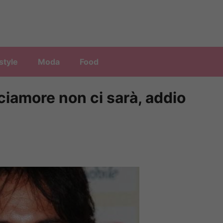
style
Moda
Food
iamore non ci sarà, addio