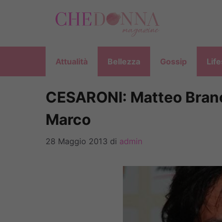
Vai
al
contenuto
Attualità
Bellezza
Gossip
Life
CESARONI: Matteo Branc
Marco
28 Maggio 2013
di
admin