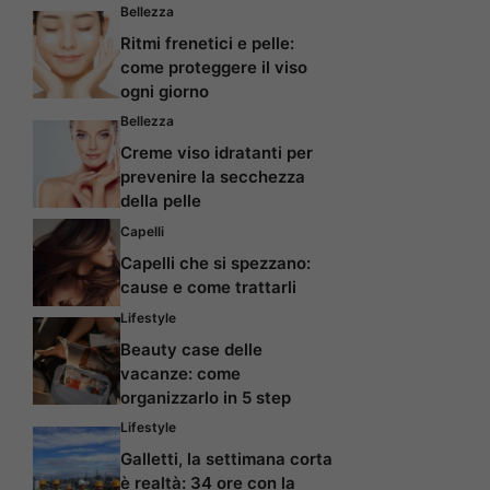
Bellezza
Ritmi frenetici e pelle:
come proteggere il viso
ogni giorno
Bellezza
Creme viso idratanti per
prevenire la secchezza
della pelle
Capelli
Capelli che si spezzano:
cause e come trattarli
Lifestyle
Beauty case delle
vacanze: come
organizzarlo in 5 step
Lifestyle
Galletti, la settimana corta
è realtà: 34 ore con la