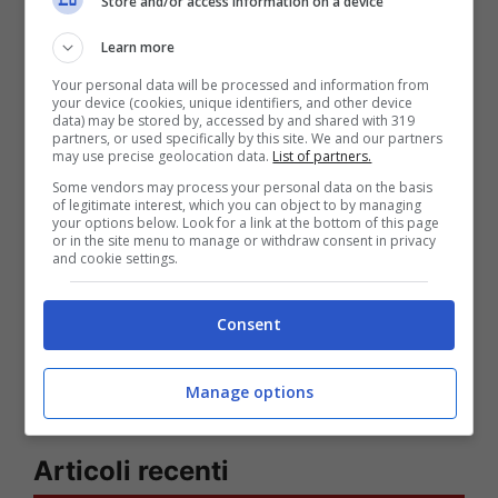
Store and/or access information on a device
quelli integrali,
più nutrienti e sazianti.
Learn more
Tra i numerosi vantaggi offerti dal
Your personal data will be processed and information from
your device (cookies, unique identifiers, and other device
data) may be stored by, accessed by and shared with 319
consumo dei cereali integrali in
partners, or used specifically by this site. We and our partners
may use precise geolocation data.
List of partners.
sostituzione dei loro analoghi raffinati, si
Some vendors may process your personal data on the basis
ricorda in particolare la loro azione
of legitimate interest, which you can object to by managing
your options below. Look for a link at the bottom of this page
protettiva nei confronti delle malattie
or in the site menu to manage or withdraw consent in privacy
and cookie settings.
cardiovascolari
(aterosclerosi in primis) e
del diabete di tipo 2
, non-insulino
Consent
dipendente.
Manage options
Articoli recenti