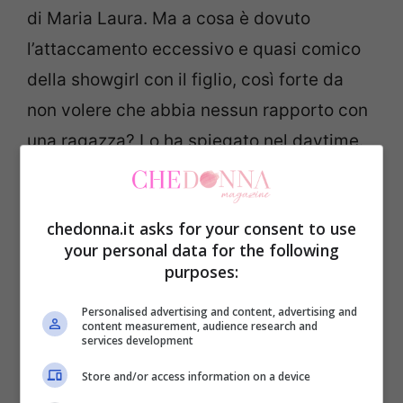
di Maria Laura. Ma a cosa è dovuto
l’attaccamento eccessivo e quasi comico
della showgirl con il figlio, così forte da
non volere che abbia nessun rapporto con
una ragazza? Lo ha spiegato nel daytime.
Ecco perché Carmen non
chedonna.it asks for your consent to use
vuole che il figlio si fidanzi, il
your personal data for the following
motivo svelato da lei
purposes:
Personalised advertising and content, advertising and
La gelosia di
Carmen Di Pietro
è davvero
content measurement, audience research and
services development
esilarante ed è diventato ormai un tema
Store and/or access information on a device
portante di questa edizione dell’
Isola dei