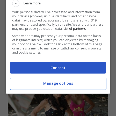
Famosi
. Nonostante il povero
Alessandro
Learn more
tenti in tutti i modi di crearsi una sua
Your personal data will be processed and information from
your device (cookies, unique identifiers, and other device
indipendenza e tagliare finalmente questo
data) may be stored by, accessed by and shared with 319
partners, or used specifically by this site. We and our partners
cordone ombelicale, la mamma è sempre
may use precise geolocation data.
List of partners.
Some vendors may process your personal data on the basis
in agguato pronta a spiarlo dietro le palme
of legitimate interest, which you can object to by managing
your options below. Look for a link at the bottom of this page
in ogni sua mossa. C’è da dire, però, che lui
or in the site menu to manage or withdraw consent in privacy
and cookie settings.
dà molto credito ai suoi consigli, come nel
caso di Maria Laura.
Consent
Manage options