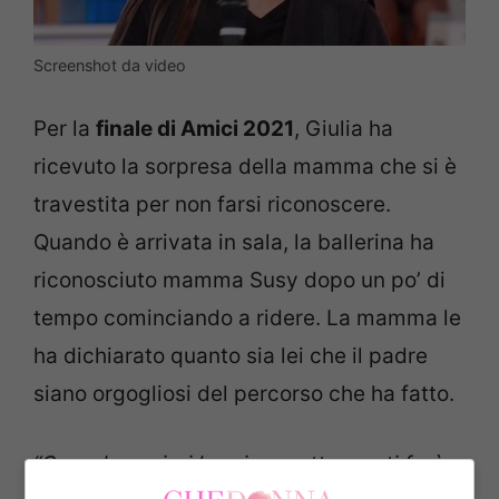
Screenshot da video
Per la
finale di Amici 2021
, Giulia ha
ricevuto la sorpresa della mamma che si è
travestita per non farsi riconoscere.
Quando è arrivata in sala, la ballerina ha
riconosciuto mamma Susy dopo un po’ di
tempo cominciando a ridere. La mamma le
ha dichiarato quanto sia lei che il padre
siano orgogliosi del percorso che ha fatto.
“Quando uscirai la prima notte non ti farò