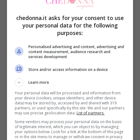
dormire perché mi dovrai raccontare tutto
ciò che ti è successo in questi mesi
“, ha
chedonna.it asks for your consent to use
detto la signora sottolineando anche la
your personal data for the following
crescita fatta dalla figlia.
purposes:
Personalised advertising and content, advertising and
content measurement, audience research and
services development
Store and/or access information on a device
Learn more
Your personal data will be processed and information from
your device (cookies, unique identifiers, and other device
data) may be stored by, accessed by and shared with 319
partners, or used specifically by this site. We and our partners
may use precise geolocation data.
List of partners.
Some vendors may process your personal data on the basis
of legitimate interest, which you can object to by managing
your options below. Look for a link at the bottom of this page
or in the site menu to manage or withdraw consent in privacy