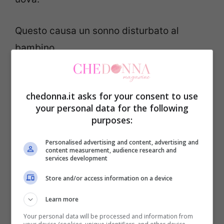
Questo causa un sonno disturbato al
bambino.
Niente pericolo ma tanto
chedonna.it asks for your consent to use
fastidio
your personal data for the following
purposes:
Di per sé non sono pericolosi ma
Personalised advertising and content, advertising and
estremamente fastidiosi e il rischio
content measurement, audience research and
services development
maggiore che si corre è quello di
un’infezione causata da escoriazione
Store and/or access information on a device
cutanee dovute al grattamento a cui il
Learn more
bambino non resiste.
Your personal data will be processed and information from