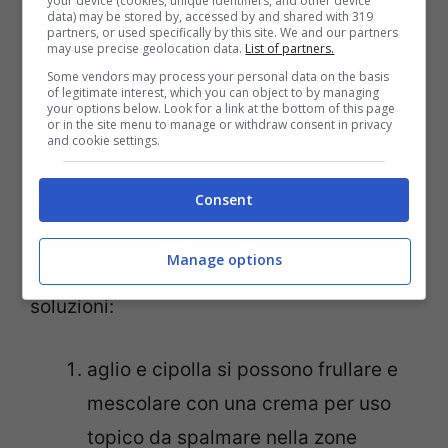
your device (cookies, unique identifiers, and other device
data) may be stored by, accessed by and shared with 319
partners, or used specifically by this site. We and our partners
Ovviamente il primo passo da fare è
may use precise geolocation data.
List of partners.
sentire il pediatra, che generalmente cura
Some vendors may process your personal data on the basis
of legitimate interest, which you can object to by managing
questi antipatici parassiti con uno
your options below. Look for a link at the bottom of this page
or in the site menu to manage or withdraw consent in privacy
sciroppo.
and cookie settings.
Consent
Se però siete amanti dei rimedi naturali
specie quando parliamo del vostro
Manage options
bambino allora potete usare diverse
soluzioni:
aglio e cipolla si possono frullare e
mescolare con una crema per uso
topico da spalmare nella zone