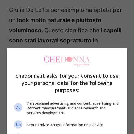
Giulia De Lellis per esempio ha optato per
un
look molto naturale e piuttosto
voluminoso.
Questo significa che
i capelli
sono stati lavorati soprattutto in
prossimità delle radici
per assicurarsi che
mantenessero un
volume piuttosto
controllato.
chedonna.it asks for your consent to use
your personal data for the following
Le lunghezze dei capelli sono state
purposes:
leggermente asciugate,
in maniera che
Personalised advertising and content, advertising and
content measurement, audience research and
rimanessero più vaporose e discretamente
services development
ondulate.
Store and/or access information on a device