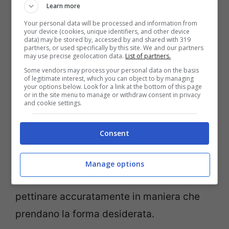
Learn more
Per ottenere questo effetto sarà
Your personal data will be processed and information from
necessario
lavorare inizialmente sui
your device (cookies, unique identifiers, and other device
data) may be stored by, accessed by and shared with 319
capelli bagnati ma non gocciolanti.
partners, or used specifically by this site. We and our partners
may use precise geolocation data.
List of partners.
L’ideale sarà cominciare ad acconciali
Some vendors may process your personal data on the basis
dopo averli tamponati molto bene con un
of legitimate interest, which you can object to by managing
your options below. Look for a link at the bottom of this page
asciugamani.
or in the site menu to manage or withdraw consent in privacy
and cookie settings.
Dopo aver tolto la maggior parte
Consent
dell’acqua dai capelli si dovrà
applicare
una piccola quantità di gel effetto bagnato
Manage options
sulle radici.
A questo punto le si dovrà
pettinare accuratamente in maniera che
prendano la forma desiderata.