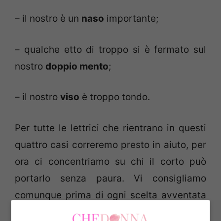
– il nostro è un
naso
importante;
– qualche etto di troppo si è fermato sul
nostro
doppio mento
;
– il nostro
viso
è troppo tondo.
Per tutte le lettrici che rientrano in questi
quattro casi correremo presto in aiuto, per
ora ci concentriamo su chi il corto può
portarlo senza paura. Vi consigliamo
comunque prima di ogni scelta avventata
questo
Test, aiuterà a capire quale taglio è