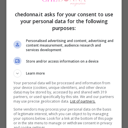
più adatto a voi
.
chedonna.it asks for your consent to use
your personal data for the following
Pronte per la scelta? E allora via alla
purposes:
gallery!
Personalised advertising and content, advertising and
content measurement, audience research and
services development
Store and/or access information on a device
Learn more
Your personal data will be processed and information from
your device (cookies, unique identifiers, and other device
data) may be stored by, accessed by and shared with 319
partners, or used specifically by this site. We and our partners
may use precise geolocation data.
List of partners.
Some vendors may process your personal data on the basis
of legitimate interest, which you can object to by managing
your options below. Look for a link at the bottom of this page
or in the site menu to manage or withdraw consent in privacy
and cookie settings.