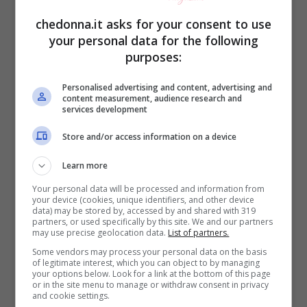
Lavare i capelli tutti i giorni è davvero una
chedonna.it asks for your consent to use
pessima idea, anche se si ha l’impressione
your personal data for the following
purposes:
che puzzino.
Personalised advertising and content, advertising and
Una soluzione perfetta per non dover fare
content measurement, audience research and
services development
lavaggi troppo frequenti ed eliminare solo
Store and/or access information on a device
il sebo che rende i capelli untuosi è
Learn more
utilizzare lo shampoo a secco
(facendo
Your personal data will be processed and information from
attenzione a evitare gli errori che vengono
your device (cookies, unique identifiers, and other device
data) may be stored by, accessed by and shared with 319
commessi più di frequente con questo
partners, or used specifically by this site. We and our partners
may use precise geolocation data.
List of partners.
prodotto).
Some vendors may process your personal data on the basis
of legitimate interest, which you can object to by managing
your options below. Look for a link at the bottom of this page
E se il cattivo odore dei capelli
or in the site menu to manage or withdraw consent in privacy
and cookie settings.
deriva dall’ambiente?