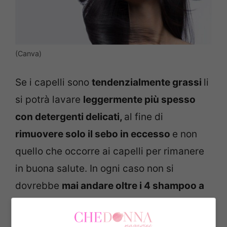
(Canva)
Se i capelli sono
tendenzialmente grassi
li
si potrà lavare
leggermente più spesso
con detergenti delicati,
al fine di
rimuovere solo il sebo in eccesso
e non
quello che occorre ai capelli per rimanere
in buona salute. In ogni caso non si
dovrebbe
mai andare oltre i 4 shampoo a
settimana.