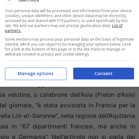
Learn more
erroneamente,
nel 2004 nel sud della Francia
e
Your personal data will be processed and information from your device
ei
, come Belgio, Spagna, Portogallo, Germania e
(cookies, unique identifiers, and other device data) may be stored by,
accessed by and shared with 319 partners, or used specifically by this
i distingue dalla comune vespa crabro europea
site. We and our partners may use precise geolocation data.
List of
partners.
a linea gialla che le attraversa le addome, e
Some vendors may process your personal data on the basis of legitimate
to era già in Italia, perché molti giornali hanno
interest, which you can object to by managing your options below. Look
for a link at the bottom of this page or in the site menu to manage or
aese e soprattutto come hanno fatto a confonderlo
withdraw consent in privacy and cookie settings.
Manage options
Consent
cato il 25 maggio scorso sull’edizione online del
pa velutina, o calabrone dell’Asia (
Frelon d’Asie
)
 giornale, “è stata avvistata in Francia per la
lla Lot-et-Garonne”, nella regione dell’Aquitania
fusa in “67 dipartimenti francesi, ma anche in
lgio e Germania”. Nell’articolo non si parla dei