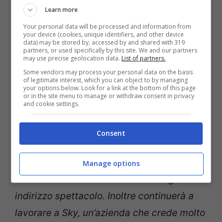
-> TI POTREBBE INTERESSARE ANCHE:
Learn more
Amici: Aurora Ramazzotti parla di
Your personal data will be processed and information from
Riccardo
your device (cookies, unique identifiers, and other device
data) may be stored by, accessed by and shared with 319
partners, or used specifically by this site. We and our partners
may use precise geolocation data.
List of partners.
Some vendors may process your personal data on the basis
of legitimate interest, which you can object to by managing
your options below. Look for a link at the bottom of this page
or in the site menu to manage or withdraw consent in privacy
Dopo il rifiuto britannico, Aurora si è
and cookie settings.
dunque iscritta alla facoltà di sociologia,
con indirizzo spettacolo, proprio nella
Consent
famosa università lombarda.
Manage options
“Auri ha scelto la facoltà di Sociologia a
indirizzo spettacolo. Inoltre continuerà a
lavorare a Sky, un’azienda che crede molto