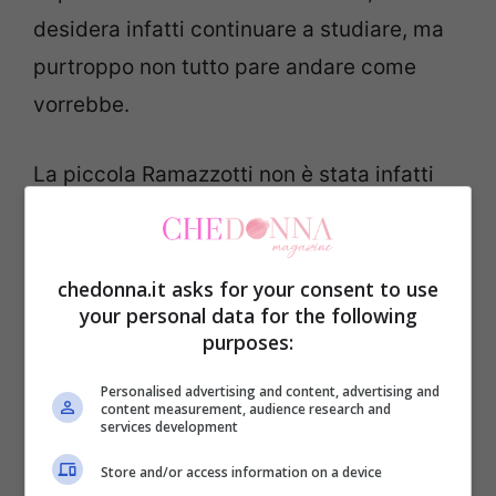
desidera infatti continuare a studiare, ma
purtroppo non tutto pare andare come
vorrebbe.
La piccola Ramazzotti non è stata infatti
ammessa dal britannico
King’s Collage
,
ma non sembra essersi data per vinta ed è
stata fotografata da “Diva e donna” mentre
chedonna.it asks for your consent to use
your personal data for the following
visita la Cattolica di Milano insieme a
purposes:
mamma Michele.
Personalised advertising and content, advertising and
content measurement, audience research and
services development
Store and/or access information on a device