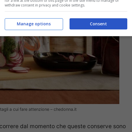
for a link at the bottom of this page or in the site menu to manage or
withdraw consent in privacy and cookie settings.
Manage options
Consent
tagli a cui fare attenzione – chedonna.it
rcorrere dal momento che queste conserve sono