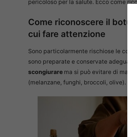
pericoloso per la salute. Ecco come ric
Come riconoscere il botulin
cui fare attenzione
Sono particolarmente rischiose le cons
sono preparate e conservate adeguata
scongiurare
ma si può evitare di mangi
(melanzane, funghi, broccoli, olive).