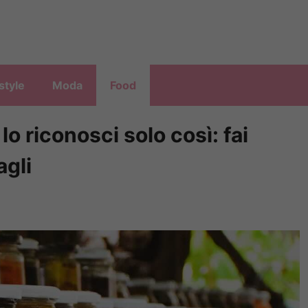
style
Moda
Food
lo riconosci solo così: fai
agli