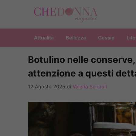
Vai
al
contenuto
Attualità
Bellezza
Gossip
Life
Botulino nelle conserve, 
attenzione a questi dett
12 Agosto 2025
di
Valeria Scirpoli