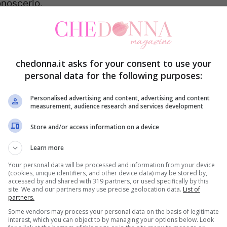
onoscerlo.
o nelle conserve: i dettagli a
chedonna.it asks for your consent to use your
personal data for the following purposes:
erve, soprattutto quelle casalinghe quando non
Personalised advertising and content, advertising and content
mente.
Il rischio di botulino non è semplice da
measurement, audience research and services development
are conserve vegetali in vasetto non acide
Store and/or access information on a device
Learn more
Your personal data will be processed and information from your device
(cookies, unique identifiers, and other device data) may be stored by,
accessed by and shared with 319 partners, or used specifically by this
site. We and our partners may use precise geolocation data.
List of
partners.
Some vendors may process your personal data on the basis of legitimate
interest, which you can object to by managing your options below. Look