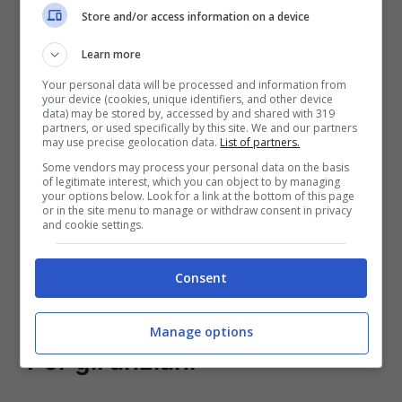
in questo caso ne può beneficiare solo chi
Store and/or access information on a device
ha un ISEE fino a 15.000 euro e non è
Learn more
compatibile con altre misure analoghe
Your personal data will be processed and information from
your device (cookies, unique identifiers, and other device
data) may be stored by, accessed by and shared with 319
Per chi rientra nello stato di disagio
partners, or used specifically by this site. We and our partners
may use precise geolocation data.
List of partners.
economico e disagio fisico è attivo il
Some vendors may process your personal data on the basis
Bonus Bollette
con uno sconto per luce e
of legitimate interest, which you can object to by managing
your options below. Look for a link at the bottom of this page
gas, anche per gli over 75, disabili e
or in the site menu to manage or withdraw consent in privacy
and cookie settings.
persone svantaggiate. Il limite ISEE è di
9.530 euro o 20.000 euro se si hanno 4 o
Consent
più figli a carico.
Manage options
Per gli anziani