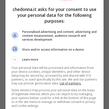
il sole, la pioggia, il telefono, il mare,
chedonna.it asks for your consent to use
l’ombra. Quando i nostri piccoli cuccioli
your personal data for the following
purposes:
fanno una nuova scoperta è sempre un’
emozione e se è vero che spesso ci fanno
Personalised advertising and content, advertising and
content measurement, audience research and
commuovere, altre sono talmente
services development
esilaranti da farci ridere a crepapelle.
Store and/or access information on a device
Learn more
Avete mai visto un bimbo che scopre la
Your personal data will be processed and information from
propria ombra? Ecco un simpaticissimo
your device (cookies, unique identifiers, and other device
data) may be stored by, accessed by and shared with 319
video:
partners, or used specifically by this site. We and our partners
may use precise geolocation data.
List of partners.
Some vendors may process your personal data on the basis
of legitimate interest, which you can object to by managing
your options below. Look for a link at the bottom of this page
or in the site menu to manage or withdraw consent in privacy
and cookie settings.