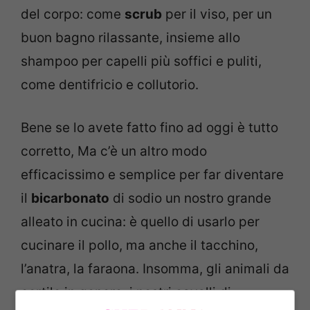
del corpo: come
scrub
per il viso, per un
buon bagno rilassante, insieme allo
shampoo per capelli più soffici e puliti,
come dentifricio e collutorio.
Bene se lo avete fatto fino ad oggi è tutto
corretto, Ma c’è un altro modo
efficacissimo e semplice per far diventare
il
bicarbonato
di sodio un nostro grande
alleato in cucina: è quello di usarlo per
cucinare il pollo, ma anche il tacchino,
l’anatra, la faraona. Insomma, gli animali da
cortile in genere, i nostri cavalli di