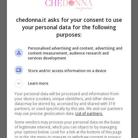
battaglia.
chedonna.it asks for your consent to use
Bicarbonato di sodio sul
your personal data for the following
pollo prima di cuocerlo: il
purposes:
trucco funziona
Personalised advertising and content, advertising and
content measurement, audience research and
services development
Store and/or access information on a device
Learn more
Your personal data will be processed and information from
your device (cookies, unique identifiers, and other device
data) may be stored by, accessed by and shared with 319
partners, or used specifically by this site. We and our partners
may use precise geolocation data.
List of partners.
Some vendors may process your personal data on the basis
of legitimate interest, which you can object to by managing
canva
your options below. Look for a link at the bottom of this page
or in the site menu to manage or withdraw consent in privacy