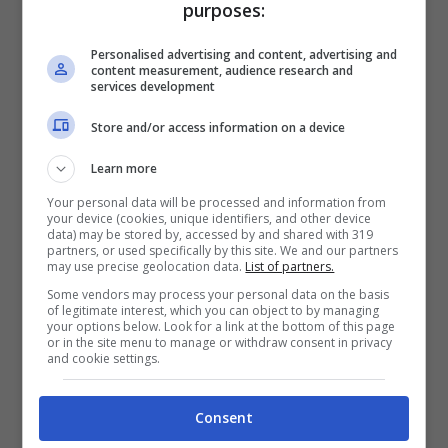
per conto di Belen, non resta che
purposes:
candidarvi. In bocca al lupo”.
Personalised advertising and content, advertising and
content measurement, audience research and
services development
In ultimo, la showgirl ha diffuso un
video
Store and/or access information on a device
sul Instagram
con tanto di
annuncio di
Learn more
lavoro
ovviamente rivolto a cuochi,
Your personal data will be processed and information from
camerieri e chef: “Apriremo a giugno e
your device (cookies, unique identifiers, and other device
data) may be stored by, accessed by and shared with 319
stiamo cercando personale qualificato… se
partners, or used specifically by this site. We and our partners
may use precise geolocation data.
List of partners.
qualcuno è interessato mandi una mail”.
Some vendors may process your personal data on the basis
Insomma un’occasione unica da non
of legitimate interest, which you can object to by managing
your options below. Look for a link at the bottom of this page
perdere per gli operatori del settore che
or in the site menu to manage or withdraw consent in privacy
and cookie settings.
avranno anche la fortuna di avere come
capo la bella Belen!
Consent