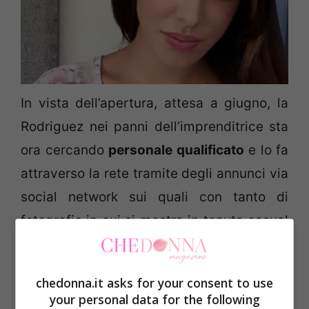
In vista dell’apertura, attesa a giugno, la
Rodriguez nei panni dell’imprenditrice sta
ora cercando
personale qualificato
e lo fa
attraverso la rete tramite degli annunci via
social network sui quali con tanto di
fotografie in cui si mostra in tenuta casual
chic scrive: “Ricci, aperto a pranzo e
dall’aperitivo a notte fonda, si trova in
chedonna.it asks for your consent to use
Piazza della Repubblica. Se volete lavorare
your personal data for the following