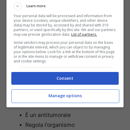
Combatte l’anemia
Learn more
Contrasta l’ipertensione
Your personal data will be processed and information from
your device (cookies, unique identifiers, and other device
data) may be stored by, accessed by and shared with 319
È ricca di fibre
partners, or used specifically by this site. We and our partners
may use precise geolocation data.
List of partners.
Rinvigorisce le ossa
Some vendors may process your personal data on the basis
È un anti-aging
of legitimate interest, which you can object to by managing
your options below. Look for a link at the bottom of this page
Svolge una funzione energizzante
or in the site menu to manage or withdraw consent in privacy
and cookie settings.
Protegge il cuore e arterie
Contrasta l’arteriosclerosi
Consent
Ha un basso indice glicemico
Fa bene alla vista
Manage options
Stimola il micro circolo venoso
È un antitumorale
Regola l’organismo