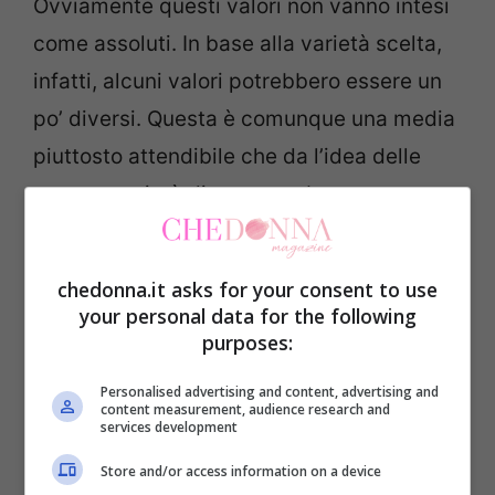
Ovviamente questi valori non vanno intesi
come assoluti. In base alla varietà scelta,
infatti, alcuni valori potrebbero essere un
po’ diversi. Questa è comunque una media
piuttosto attendibile che da l’idea delle
tante proprietà di questo tubero.
Tra le tante proprietà della batata citiamo:
chedonna.it asks for your consent to use
your personal data for the following
È un antiossidante
purposes:
Svolge una funzione detossificante
Personalised advertising and content, advertising and
Combatte il colesterolo
content measurement, audience research and
services development
Contribuisce ad abbassare la
Store and/or access information on a device
glicemia