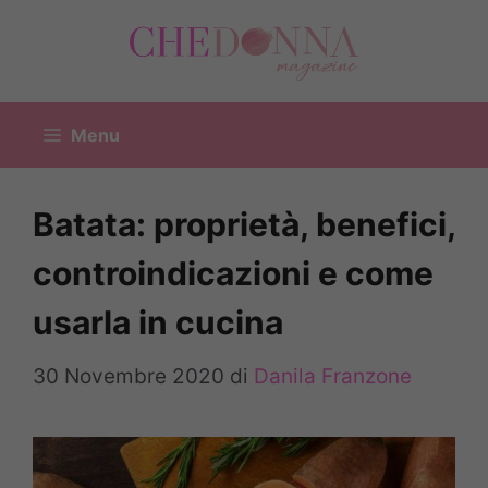
Vai
al
contenuto
Menu
Batata: proprietà, benefici,
controindicazioni e come
usarla in cucina
30 Novembre 2020
di
Danila Franzone