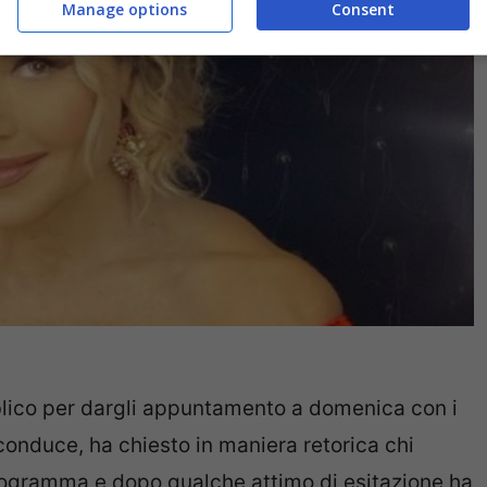
Manage options
Consent
bblico per dargli appuntamento a domenica con i
onduce, ha chiesto in maniera retorica chi
rogramma e dopo qualche attimo di esitazione ha