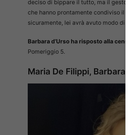
deciso di bippare il tutto, ma il gesto è
che hanno prontamente condiviso il tutt
sicuramente, lei avrà avuto modo di vede
Barbara d’Urso ha risposto alla censu
Pomeriggio 5.
Maria De Filippi, Barbara d’