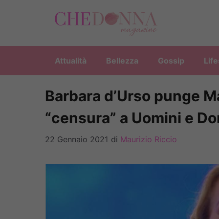
Vai
al
contenuto
Attualità
Bellezza
Gossip
Life
Barbara d’Urso punge Mar
“censura” a Uomini e D
22 Gennaio 2021
di
Maurizio Riccio