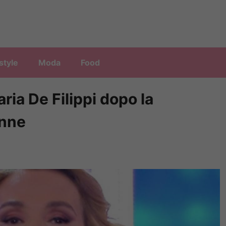
style
Moda
Food
ia De Filippi dopo la
onne