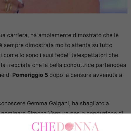
 sua carriera, ha ampiamente dimostrato che le
 è sempre dimostrata molto attenta su tutto
 come lo sono i suoi fedeli telespettatori che
la frecciata che la bella conduttrice partenopea
ne di
Pomeriggio 5
dopo la censura avvenuta a
conoscere Gemma Galgani, ha sbagliato a
i nominare Simona Ventura per la conduzione di
nte fatto il nome della d’Urso e la regia ha