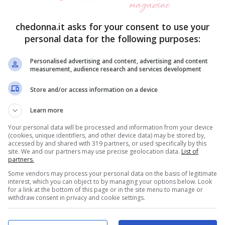
 apparso limpido e chiaro agli utenti della rete
o sui social e probabilmente, anzi quasi
chedonna.it asks for your consent to use your
re il tutto.
personal data for the following purposes:
Personalised advertising and content, advertising and content
ra a Uomini e Donne
durante la diretta di oggi di
measurement, audience research and services development
Store and/or access information on a device
Learn more
Urso stuzzica: “Io cito tutti”
Your personal data will be processed and information from your device
(cookies, unique identifiers, and other device data) may be stored by,
accessed by and shared with 319 partners, or used specifically by this
site. We and our partners may use precise geolocation data.
List of
partners.
Some vendors may process your personal data on the basis of legitimate
interest, which you can object to by managing your options below. Look
for a link at the bottom of this page or in the site menu to manage or
withdraw consent in privacy and cookie settings.