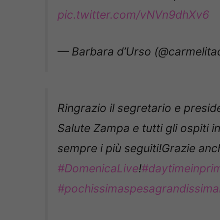
pic.twitter.com/vNVn9dhXv6
— Barbara d’Urso (@carmelita
Ringrazio il segretario e preside
Salute Zampa e tutti gli ospiti 
sempre i più seguiti!Grazie anche
#DomenicaLive
!
#daytimeinpri
#pochissimaspesagrandissima