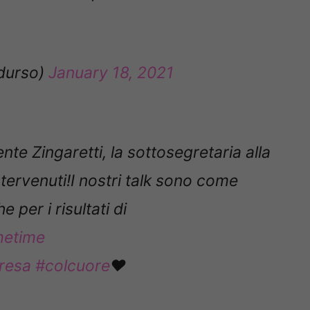
durso)
January 18, 2021
nte Zingaretti, la sottosegretaria alla
intervenuti!I nostri talk sono come
 per i risultati di
metime
resa
#colcuore
❤️