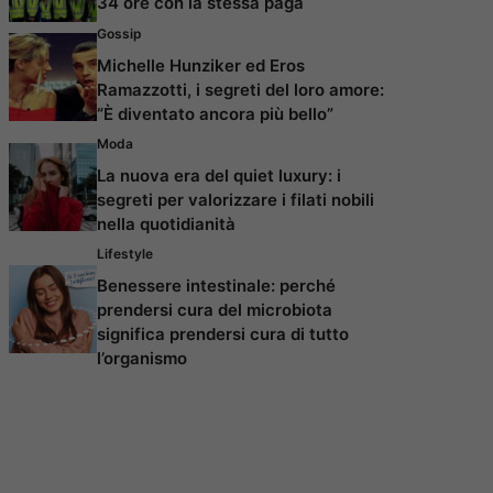
34 ore con la stessa paga
Gossip
Michelle Hunziker ed Eros
Ramazzotti, i segreti del loro amore:
“È diventato ancora più bello”
Moda
La nuova era del quiet luxury: i
segreti per valorizzare i filati nobili
nella quotidianità
Lifestyle
Benessere intestinale: perché
prendersi cura del microbiota
significa prendersi cura di tutto
l’organismo