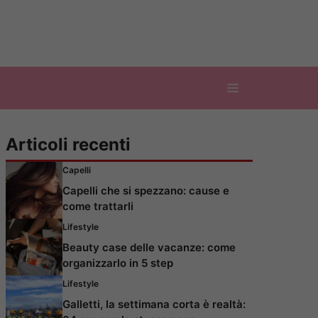
Articoli recenti
Capelli
Capelli che si spezzano: cause e
come trattarli
Lifestyle
Beauty case delle vacanze: come
organizzarlo in 5 step
Lifestyle
Galletti, la settimana corta è realtà: