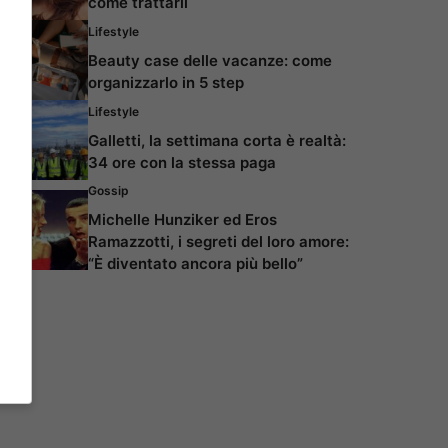
come trattarli
Lifestyle
Beauty case delle vacanze: come
organizzarlo in 5 step
Lifestyle
Galletti, la settimana corta è realtà:
34 ore con la stessa paga
Gossip
Michelle Hunziker ed Eros
Ramazzotti, i segreti del loro amore:
“È diventato ancora più bello”