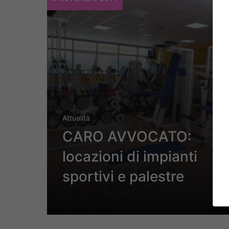
Attualità
CARO AVVOCATO:
locazioni di impianti
sportivi e palestre