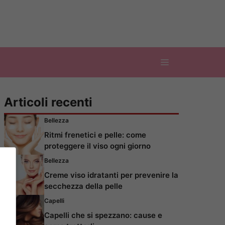
Articoli recenti
Bellezza
Ritmi frenetici e pelle: come
proteggere il viso ogni giorno
Bellezza
Creme viso idratanti per prevenire la
secchezza della pelle
Capelli
Capelli che si spezzano: cause e