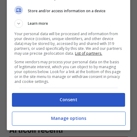
Store and/or access information on a device
Learn more
Your personal data will be processed and information from
Gossip
your device (cookies, unique identifiers, and other device
data) may be stored by, accessed by and shared with 319
“Scappata di casa…”, il
partners, or used specifically by this site. We and our partners
may use precise geolocation data.
List of partners.
dramma dell’attrice di
Some vendors may process your personal data on the basis
of legitimate interest, which you can object to by managing
Un Posto al Sole: cosa è
your options below. Look for a link at the bottom of this page
or in the site menu to manage or withdraw consent in privacy
successo
and cookie settings.
Consent
Manage options
Articoli recenti