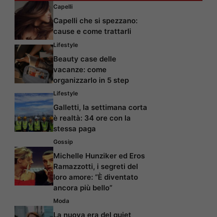
Capelli
Capelli che si spezzano:
cause e come trattarli
Lifestyle
Beauty case delle
vacanze: come
organizzarlo in 5 step
Lifestyle
Galletti, la settimana corta
è realtà: 34 ore con la
stessa paga
Gossip
Michelle Hunziker ed Eros
Ramazzotti, i segreti del
loro amore: “È diventato
ancora più bello”
Moda
La nuova era del quiet