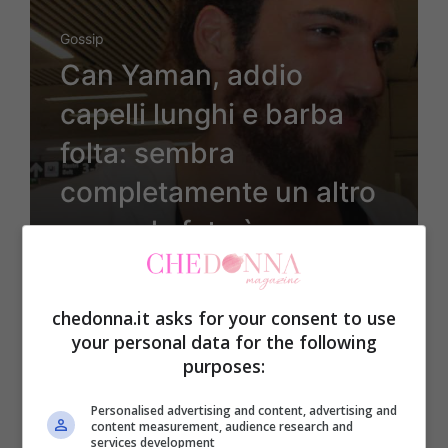
Gossip
Can Yaman, addio
capelli lunghi e barba
folta: sembra
completamente un altro
uomo, la foto è
scioccante
chedonna.it asks for your consent to use
your personal data for the following
purposes:
28 Aprile 2024
Personalised advertising and content, advertising and
content measurement, audience research and
services development