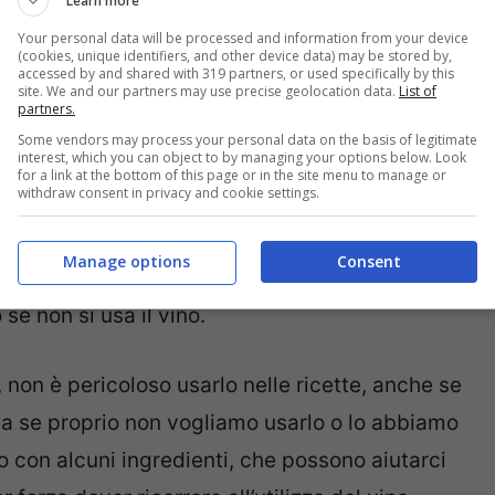
Learn more
Your personal data will be processed and information from your device
(cookies, unique identifiers, and other device data) may be stored by,
accessed by and shared with 319 partners, or used specifically by this
site. We and our partners may use precise geolocation data.
List of
partners.
Some vendors may process your personal data on the basis of legitimate
interest, which you can object to by managing your options below. Look
for a link at the bottom of this page or in the site menu to manage or
withdraw consent in privacy and cookie settings.
 consumare durante i pasti è un valido
dità al gusto di un piatto o quella punta di
Manage options
Consent
n è semplice e inevitabilmente il sapore finale
se non si usa il vino.
 non è pericoloso usarlo nelle ricette, anche se
ma se proprio non vogliamo usarlo o lo abbiamo
o con alcuni ingredienti, che possono aiutarci