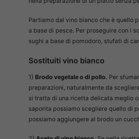
nella preparazione di un piatto senza per
Partiamo dal vino bianco che è quello più
a base di pesce. Per proseguire con i so
sughi a base di pomodoro, stufati di car
Sostituiti vino bianco
1)
Brodo vegetale o di pollo.
Per sfumar
preparazioni, naturalmente da scegliere
si tratta di una ricetta delicata meglio 
saporita possiamo scegliere quello di pol
possiamo aggiungere al brodo un cucchia
2)
Aceto di vino bianco.
Se nella ricett