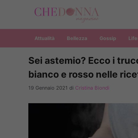
Vai
al
contenuto
Attualità
Bellezza
Gossip
Life
Sei astemio? Ecco i trucc
bianco e rosso nelle rice
19 Gennaio 2021
di
Cristina Biondi