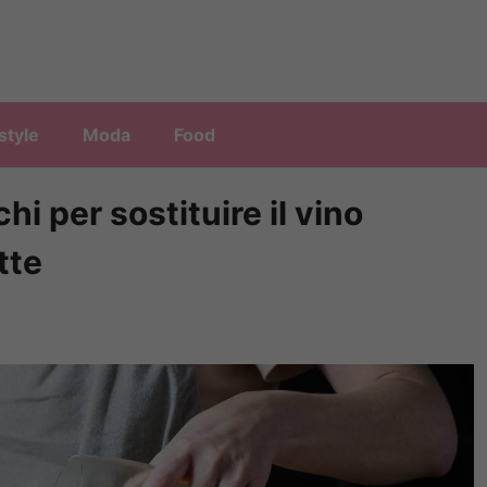
style
Moda
Food
hi per sostituire il vino
tte