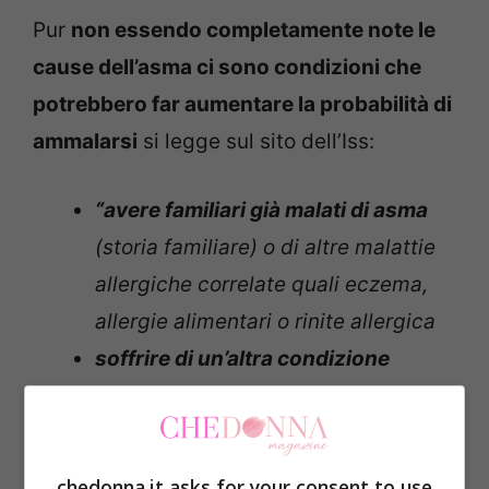
Pur
non essendo completamente note le
cause dell’asma ci sono condizioni che
potrebbero far aumentare la probabilità di
ammalarsi
si legge sul sito dell’Iss:
“avere familiari già malati di asma
(storia familiare) o di altre malattie
allergiche correlate quali eczema,
allergie alimentari o rinite allergica
soffrire di un’altra condizione
allergica
(atopia)
aver sofferto di bronchiolite da
bambino
(una infezione polmonare
chedonna.it asks for your consent to use