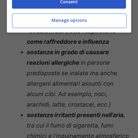
allo scatenamento dei sintomi di asma si
Consent
legge sul sito dell’Iss sono:
Manage options
“infezioni del tratto respiratorio
come raffreddore e influenza
sostanze in grado di causare
reazioni allergiche
in persone
predisposte se inalate ma anche
allergeni alimentari assunti con
alcuni cibi. Ad esempio, noci,
arachidi, latte, crostacei, ecc.)
sostanze irritanti presenti nell’aria
,
tra cui il fumo di sigaretta, fumi
chimici e l’inquinamento atmosferico