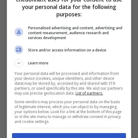
infantile piuttosto diffusa)
your personal data for the following
purposes:
e
ssere esposti al fumo di tabacco
durante l’infanzia,
in particolare se
Personalised advertising and content, advertising and
content measurement, audience research and
la madre ha fumato anche durante la
services development
gravidanza
Store and/or access information on a device
essere nati
prematuri soprattutto se
Learn more
è stato necessario l’utilizzo di una
Your personal data will be processed and information from
respirazione assistita
your device (cookies, unique identifiers, and other device
data) may be stored by, accessed by and shared with 319
avere un basso peso alla nascita
a
partners, or used specifically by this site. We and our partners
may use precise geolocation data.
List of partners.
causa di una crescita limitata
Some vendors may process your personal data on the basis
of legitimate interest, which you can object to by managing
all’interno del grembo materno”.
your options below. Look for a link at the bottom of this page
or in the site menu to manage or withdraw consent in privacy
and cookie settings.
Quindi gli stimoli che possono concorrere