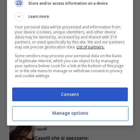
Store and/or access information on a device
con Sandro va sempre peggio, intanto
l’uomo è sempre più intenzionato a
Learn more
riconquistare Greta… ma non è facile!
Your personal data will be processed and information from
your device (cookies, unique identifiers, and other device
Gianluca vuole mettere sempre più
data) may be stored by, accessed by and shared with 319
partners, or used specifically by this site. We and our partners
may use precise geolocation data.
List of partners.
distanza fra se stesso e coloro che gli
Some vendors may process your personal data on the basis
vogliono bene, ma per lui arriva una notizia
of legitimate interest, which you can object to by managing
your options below. Look for a link at the bottom of this page
inaspettata. Raffaele è sempre più vittima
or in the site menu to manage or withdraw consent in privacy
and cookie settings.
di Max Peluso, ma viene confortato da
Ornella…
Consent
Manage options
Articoli recenti
Capelli
Capelli che si spezzano: