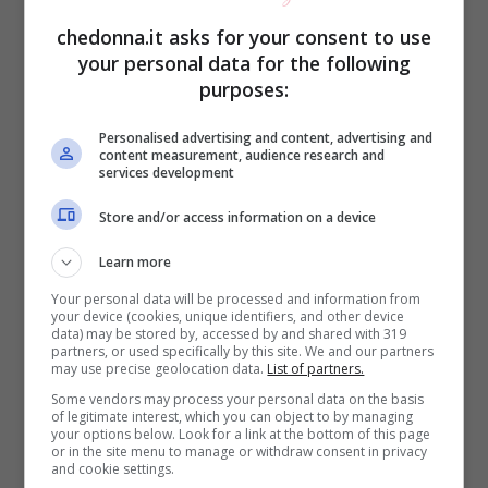
chedonna.it asks for your consent to use
your personal data for the following
purposes:
Personalised advertising and content, advertising and
content measurement, audience research and
services development
Store and/or access information on a device
Learn more
Addio al matrimonio atteso in Tradimento-Credit Mediaset
Your personal data will be processed and information from
infinity-Chedonna.it
your device (cookies, unique identifiers, and other device
data) may be stored by, accessed by and shared with 319
partners, or used specifically by this site. We and our partners
Ecco quindi che Yesim inizia a pensare
may use precise geolocation data.
List of partners.
come può vendicarsi. Arriva
Some vendors may process your personal data on the basis
of legitimate interest, which you can object to by managing
immediatamente l’idea! Vede Tarik che
your options below. Look for a link at the bottom of this page
or in the site menu to manage or withdraw consent in privacy
and cookie settings.
uccide uno dei suoi scagnozzi e gira un