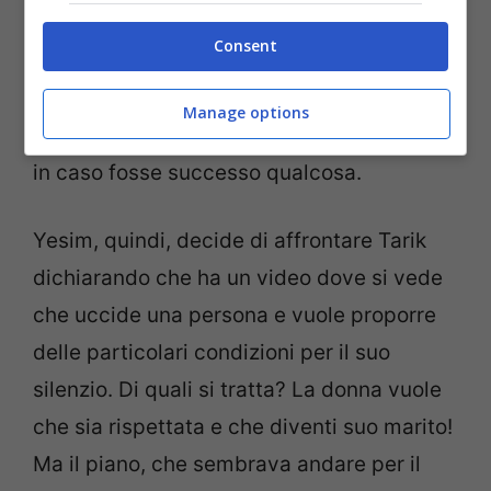
video. La madre di Oyku, quindi, per
Consent
proteggere il figlio, prende il video e lo
chiude nella cassetta di sicurezza dando la
Manage options
chiave a
Guzide
. Solamente lei può aprirla
in caso fosse successo qualcosa.
Yesim, quindi, decide di affrontare Tarik
dichiarando che ha un video dove si vede
che uccide una persona e vuole proporre
delle particolari condizioni per il suo
silenzio. Di quali si tratta? La donna vuole
che sia rispettata e che diventi suo marito!
Ma il piano, che sembrava andare per il