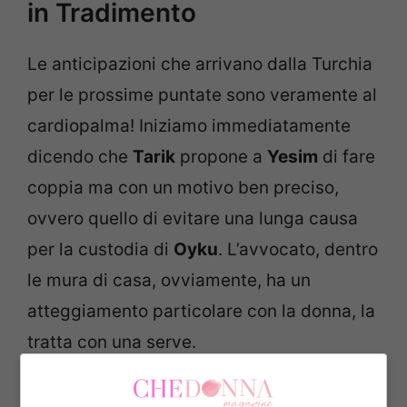
in Tradimento
Le anticipazioni che arrivano dalla Turchia
per le prossime puntate sono veramente al
cardiopalma! Iniziamo immediatamente
dicendo che
Tarik
propone a
Yesim
di fare
coppia ma con un motivo ben preciso,
ovvero quello di evitare una lunga causa
per la custodia di
Oyku
. L’avvocato, dentro
le mura di casa, ovviamente, ha un
atteggiamento particolare con la donna, la
tratta con una serve.