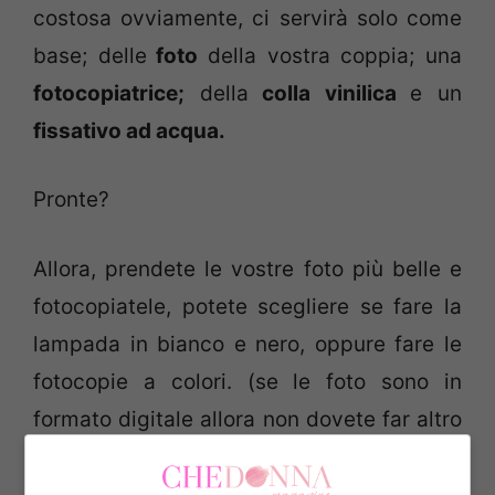
costosa ovviamente, ci servirà solo come
base; delle
foto
della vostra coppia; una
fotocopiatrice;
della
colla vinilica
e un
fissativo ad acqua.
Pronte?
Allora, prendete le vostre foto più belle e
fotocopiatele, potete scegliere se fare la
lampada in bianco e nero, oppure fare le
fotocopie a colori. (se le foto sono in
formato digitale allora non dovete far altro
che stamparle nel colore e nella
dimensione che più vi piace).