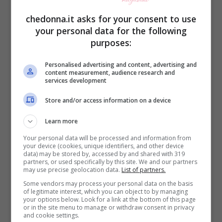
chedonna.it asks for your consent to use
your personal data for the following
Una volta stampate una trentina di foto,
purposes:
rotagliatele dando loro anche forme
differenti. Tonde, quadrate, a
Personalised advertising and content, advertising and
content measurement, audience research and
cuore….insomma, come più vi piacciono!
services development
Store and/or access information on a device
Prendete poi il capello della lampada ed
Learn more
iniziamo con la colla vinilica ad incollare
Your personal data will be processed and information from
una ad una le foto, senza un ordine
your device (cookies, unique identifiers, and other device
data) may be stored by, accessed by and shared with 319
preciso, anzi, più sono disordinate e più
partners, or used specifically by this site. We and our partners
may use precise geolocation data.
List of partners.
l’effetto sarà glamour!
Some vendors may process your personal data on the basis
of legitimate interest, which you can object to by managing
your options below. Look for a link at the bottom of this page
or in the site menu to manage or withdraw consent in privacy
Lasciamo asciugare per un’ora.
and cookie settings.