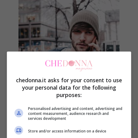
chedonna.it asks for your consent to use
your personal data for the following
Alcuni postati da Laura su Instagram e le
purposes:
segnalazioni di alcune fans ci svelano la
Personalised advertising and content, advertising and
verità.
content measurement, audience research and
services development
I due ex protagonisti di
Uomini e donne
si
Store and/or access information on a device