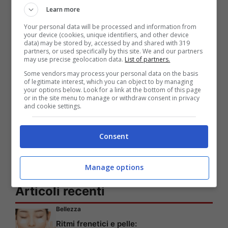
sono incontrati per motivi lavorativi sul set
Learn more
di uno shooting fotografico ed al momento
Your personal data will be processed and information from
your device (cookies, unique identifiers, and other device
sono entrambi single.
data) may be stored by, accessed by and shared with 319
partners, or used specifically by this site. We and our partners
may use precise geolocation data.
List of partners.
Che sia scoccata la scintilla?
Some vendors may process your personal data on the basis
of legitimate interest, which you can object to by managing
your options below. Look for a link at the bottom of this page
or in the site menu to manage or withdraw consent in privacy
CLICCA SU SUCCESSIVA.
and cookie settings.
Pagine:
1
2
3
4
5
6
Consent
Manage options
Articoli recenti
Bellezza
Ritmi frenetici e pelle: