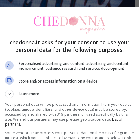
chedonna.it asks for your consent to use your
personal data for the following purposes:
Personalised advertising and content, advertising and content
measurement, audience research and services development
Store and/or access information on a device
Learn more
Your personal data will be processed and information from your device
(cookies, unique identifiers, and other device data) may be stored by,
to, una grande novità ha colto di sorpresa i
accessed by and shared with 319 partners, or used specifically by this
site. We and our partners may use precise geolocation data.
List of
rà infatti l’arrivo di ben
4 direttori artistici
.
partners.
Some vendors may process your personal data on the basis of legitimate
interest, which you can object to by managing your options below. Look