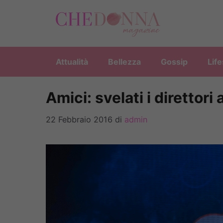
Vai
al
contenuto
Attualità
Bellezza
Gossip
Life
Amici: svelati i direttori 
22 Febbraio 2016
di
admin