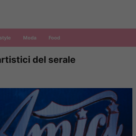
style
Moda
Food
artistici del serale