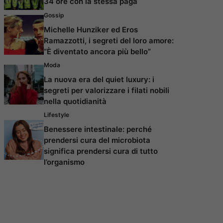
34 ore con la stessa paga
Gossip
Michelle Hunziker ed Eros
Ramazzotti, i segreti del loro amore:
“È diventato ancora più bello”
Moda
La nuova era del quiet luxury: i
segreti per valorizzare i filati nobili
nella quotidianità
Lifestyle
Benessere intestinale: perché
prendersi cura del microbiota
significa prendersi cura di tutto
l’organismo