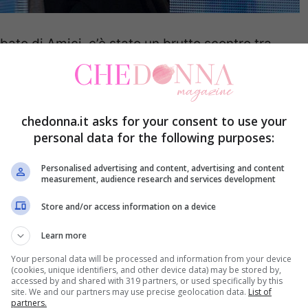
bato di Amici, c’è stato un brutto scontro tra
toria
.
tentare di accedere al serale, quando la
chedonna.it asks for your consent to use your
vo adducendo come spiegazione il fatto di
personal data for the following purposes:
danza.
Personalised advertising and content, advertising and content
measurement, audience research and services development
Store and/or access information on a device
Learn more
:
Amici 2017: Giorgia al posto di Emma? Ecco la
Your personal data will be processed and information from your device
(cookies, unique identifiers, and other device data) may be stored by,
accessed by and shared with 319 partners, or used specifically by this
site. We and our partners may use precise geolocation data.
List of
partners.