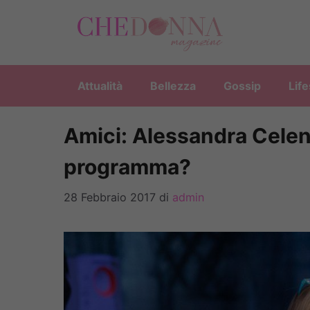
Vai
al
contenuto
Attualità
Bellezza
Gossip
Life
Amici: Alessandra Celen
programma?
28 Febbraio 2017
di
admin