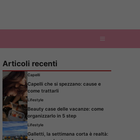
Articoli recenti
Capelli
Capelli che si spezzano: cause e
come trattarli
Lifestyle
Beauty case delle vacanze: come
organizzarlo in 5 step
Lifestyle
Galletti, la settimana corta è realtà: