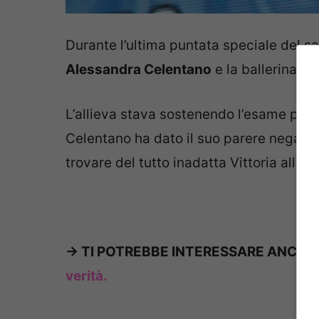
Durante l’ultima puntata speciale del sa
Alessandra Celentano
e la ballerina
Vit
L’allieva stava sostenendo l’esame per 
Celentano ha dato il suo parere negati
trovare del tutto inadatta Vittoria alla 
-> TI POTREBBE INTERESSARE ANCHE
verità.