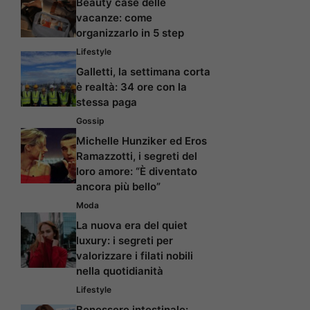
Beauty case delle
vacanze: come
organizzarlo in 5 step
Lifestyle
Galletti, la settimana corta
è realtà: 34 ore con la
stessa paga
Gossip
Michelle Hunziker ed Eros
Ramazzotti, i segreti del
loro amore: “È diventato
ancora più bello”
Moda
La nuova era del quiet
luxury: i segreti per
valorizzare i filati nobili
nella quotidianità
Lifestyle
Benessere intestinale: