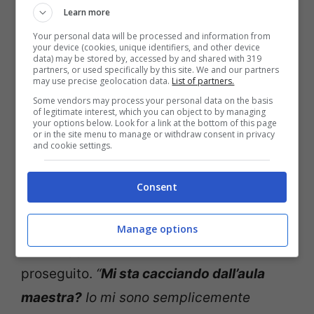
Learn more
uscire? Non mi va di perdere”
.
Your personal data will be processed and information from
your device (cookies, unique identifiers, and other device
“Volevo farle notare che Rosa non ha mai
data) may be stored by, accessed by and shared with 319
partners, or used specifically by this site. We and our partners
may use precise geolocation data.
List of partners.
eseguito questo tipo di movimento ed è
Some vendors may process your personal data on the basis
chiaro che i suoi muscoli non si sono
of legitimate interest, which you can object to by managing
your options below. Look for a link at the bottom of this page
ancora abituati ad eseguirlo nel modo più
or in the site menu to manage or withdraw consent in privacy
and cookie settings.
corretto”
ha replicato Elena.
“Le sue
critiche non sono costruttive. Io le sto
Consent
dicendo soltanto che per Rosa questo è un
lavoro totalmente nuovo ed ha bisogno di
Manage options
una maggiore concentrazione”
ha
proseguito.
“
Mi sta cacciando dall’aula
maestra?
Io mi sono semplicemente