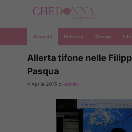
Vai
al
contenuto
Attualità
Bellezza
Gossip
Life
Allerta tifone nelle Filipp
Pasqua
4 Aprile 2015
di
admin