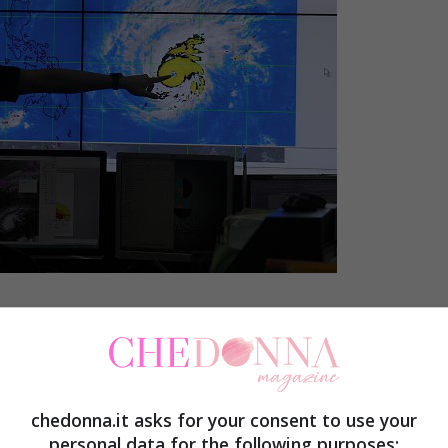
 di Pasqua è previsto l’arrivo sulla terraferma di
orità hanno diramato
l’allarme in ben 24 province
 Isabela.
chedonna.it asks for your consent to use your
personal data for the following purposes: