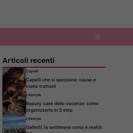
Articoli recenti
Capelli
Capelli che si spezzano: cause e
come trattarli
Lifestyle
Beauty case delle vacanze: come
organizzarlo in 5 step
Lifestyle
Galletti, la settimana corta è realtà: