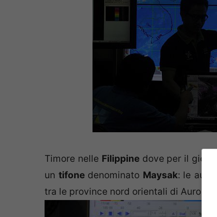
Timore nelle
Filippine
dove per il giorno
un
tifone
denominato
Maysak
: le aut
tra le province nord orientali di Aurora e