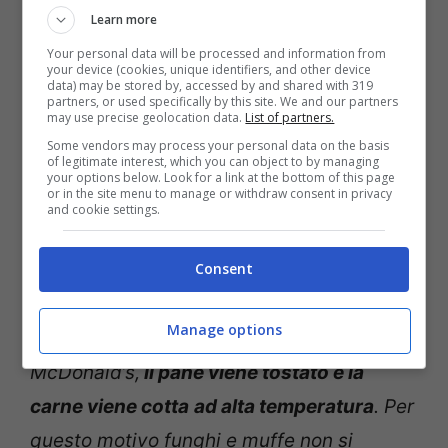
mistero dei panini immortali. Il Dottor
Keith
Learn more
Warriner,
direttore presso il Dipartimento
Your personal data will be processed and information from
di scienze alimentari e garanzia della
your device (cookies, unique identifiers, and other device
data) may be stored by, accessed by and shared with 319
partners, or used specifically by this site. We and our partners
qualità dell’
l’Università di Guelph,
ha
may use precise geolocation data.
List of partners.
spiegato che:
Some vendors may process your personal data on the basis
of legitimate interest, which you can object to by managing
your options below. Look for a link at the bottom of this page
or in the site menu to manage or withdraw consent in privacy
“Le patatine e la carne di McDonald’s sono
and cookie settings.
come qualsiasi altro cibo, e marcirebbe nel
caso venisse conservato in determinate
Consent
condizioni. In realtà,
muffa e funghi
Manage options
prosperano in un ambiente umido. Da
McDonald’s,
il pane viene tostato e la
carne viene cotta
ad alta temperatura
. Per
questo motivo funghi e muffe non si