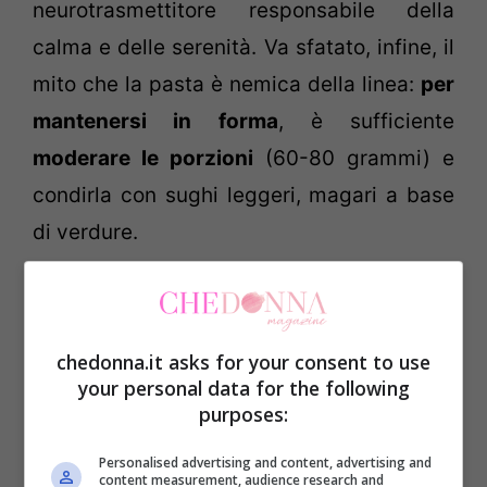
neurotrasmettitore responsabile della
calma e delle serenità. Va sfatato, infine, il
mito che la pasta è nemica della linea:
per
mantenersi in forma
, è sufficiente
moderare le porzioni
(60-80 grammi) e
condirla con sughi leggeri, magari a base
di verdure.
Peperoncino: alleato della linea.
chedonna.it asks for your consent to use
your personal data for the following
purposes:
Personalised advertising and content, advertising and
content measurement, audience research and