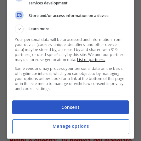
Questo ortaggio piccante sembra in grado
services development
di dare una
svegliata al metabolismo
,
Store and/or access information on a device
favorendo la perdita di peso
. E’ questo il
Learn more
risultato di uno
studio
condotto dai
Your personal data will be processed and information from
your device (cookies, unique identifiers, and other device
ricercatori dell’Università della California
data) may be stored by, accessed by and shared with 319
partners, or used specifically by this site. We and our partners
sulla diidro capsiato, una sostanza
may use precise geolocation data.
List of partners.
presente in molti peperoni e peperoncini
Some vendors may process your personal data on the basis
of legitimate interest, which you can object to by managing
dolci. I volontari, tutti in sovrappeso, che
your options below. Look for a link at the bottom of this page
or in the site menu to manage or withdraw consent in privacy
hanno preso questo principio attivo, (sotto
and cookie settings.
forma di pillola) per 28 giorni, sono riusciti
Consent
a bruciare, quotidianamente, fino al doppio
delle calorie del gruppo di controllo.
Manage options
Bimbi e obesità: Tv nemica del mangiare