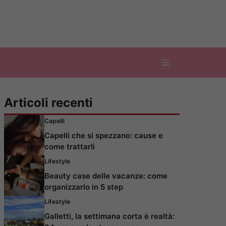
Articoli recenti
Capelli
Capelli che si spezzano: cause e
come trattarli
Lifestyle
Beauty case delle vacanze: come
organizzarlo in 5 step
Lifestyle
Galletti, la settimana corta è realtà: