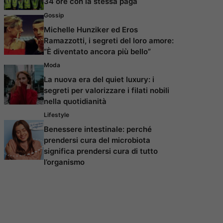
34 ore con la stessa paga
Gossip
Michelle Hunziker ed Eros
Ramazzotti, i segreti del loro amore:
“È diventato ancora più bello”
Moda
La nuova era del quiet luxury: i
segreti per valorizzare i filati nobili
nella quotidianità
Lifestyle
Benessere intestinale: perché
prendersi cura del microbiota
significa prendersi cura di tutto
l’organismo