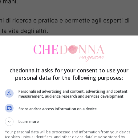
e mani.
i di ricerca e pratica e permette agli esperti di
a vita degli altri.
erpretare le linee della mano, è possibile
chezza, saggezza, carriera, matrimonio
e molti altri
chedonna.it asks for your consent to use your
personal data for the following purposes:
 a diverse interpretazioni in base alle loro
Personalised advertising and content, advertising and content
measurement, audience research and services development
ggere un palmo della mano, è generalmente
Store and/or access information on a device
ominante della persona,
quella che viene usata
nsiderata rappresentativa della
mente
Learn more
 del
subconscio
.
Your personal data will be processed and information from your device
(cookies, unique identifiers, and other device data) may be stored by,