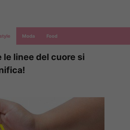
style
Moda
Food
 le linee del cuore si
ifica!