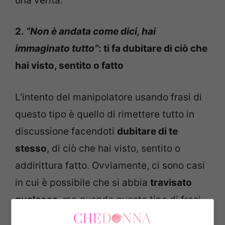
una verità.
2.
“Non è andata come dici, hai
immaginato tutto”
: ti fa dubitare di ciò che
hai visto, sentito o fatto
L’intento del manipolatore usando frasi di
questo tipo è quello di rimettere tutto in
discussione facendoti
dubitare di te
stesso
, di ciò che hai visto, sentito o
addirittura fatto. Ovviamente, ci sono casi
in cui è possibile che si abbia
travisato
qualcosa
, ma quando questo tipo di frasi
si susseguono, è un segno rivelatore che