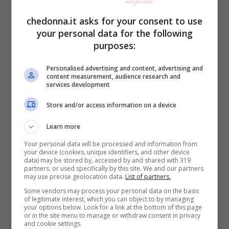
dovrebbe far riflettere.
chedonna.it asks for your consent to use
your personal data for the following
3.
“È colpa tua”
: ti accusa e finge di essere
purposes:
la vittima
Personalised advertising and content, advertising and
content measurement, audience research and
services development
Quando il manipolatore veste i panni
della
Store and/or access information on a device
vittima
tenta di farti venire dei sensi di
colpa e.
Difficilmente riusciamo a
Learn more
biasimare una vittima e il manipolatore
Your personal data will be processed and information from
your device (cookies, unique identifiers, and other device
questo lo sa molto bene. Un manipolatore
data) may be stored by, accessed by and shared with 319
partners, or used specifically by this site. We and our partners
fa leva sull’empatia e ti convince che il tuo
may use precise geolocation data.
List of partners.
Some vendors may process your personal data on the basis
comportamento è la causa del suo
of legitimate interest, which you can object to by managing
your options below. Look for a link at the bottom of this page
comportamento, come se dipendesse
or in the site menu to manage or withdraw consent in privacy
and cookie settings.