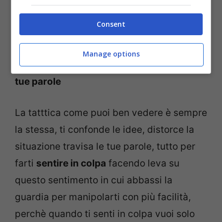
tutto da te, incluso il suo atteggiamento
sbagliato.
Consent
4.
“Quindi mi stai dicendo che sono io il
Manage options
cattivo?”
: trae conclusioni e distorce le
tue parole
La tatttica come puoi ben vedere è sempre
la stessa, ti confonde le idee, distorce la
situazione travisa le tue parole, tutto per
farti
sentire in colpa
facendo leva su
questo sentimento in cui abbassi la
guardia per manipolarti con più facilità,
perchè quando ti senti in colpa vuoi solo