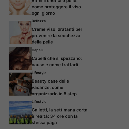
Ritmi frenetici e pelle:
come proteggere il viso
ogni giorno
Bellezza
Creme viso idratanti per
prevenire la secchezza
della pelle
Capelli
Capelli che si spezzano:
cause e come trattarli
Lifestyle
Beauty case delle
vacanze: come
organizzarlo in 5 step
Lifestyle
Galletti, la settimana corta
è realtà: 34 ore con la
stessa paga