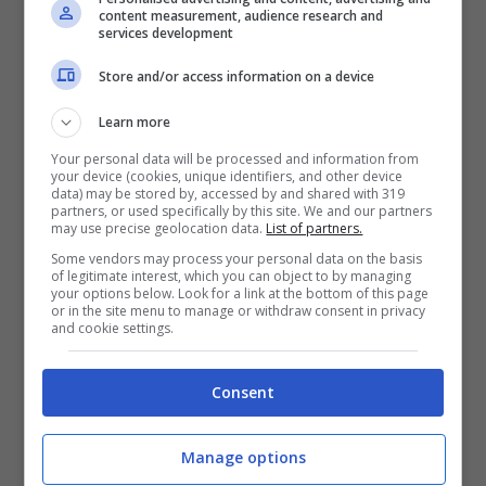
2. Punto G /Man edition –
Il celeberrimo
content measurement, audience research and
services development
fulcro del piacere femminile da sempre
Store and/or access information on a device
cercato e desiderato, è presente anche
Learn more
nell’uomo. Il punto G nella “man edition” si
Your personal data will be processed and information from
chiama “Punto L” ed è situato tra lo scroto
your device (cookies, unique identifiers, and other device
data) may be stored by, accessed by and shared with 319
e l’ano.
partners, or used specifically by this site. We and our partners
may use precise geolocation data.
List of partners.
Some vendors may process your personal data on the basis
3. “Nuota e nuota, zitto e nuota” –
Se nel
of legitimate interest, which you can object to by managing
your options below. Look for a link at the bottom of this page
cartone “Alla ricerca di Nemo” è la
or in the site menu to manage or withdraw consent in privacy
and cookie settings.
pesciolina Dory ad avere problemi di
memoria a breve termine, nella realtà sono
Consent
i maschietti ad essere carenti in merito.
Uno studio dell’ Università Norvegese di
Manage options