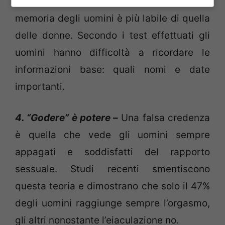
Scienza e Tecnologia mostra infatti che la
memoria degli uomini è più labile di quella
delle donne. Secondo i test effettuati gli
uomini hanno difficoltà a ricordare le
informazioni base: quali nomi e date
importanti.
4. “Godere” è potere –
Una falsa credenza
è quella che vede gli uomini sempre
appagati e soddisfatti del rapporto
sessuale. Studi recenti smentiscono
questa teoria e dimostrano che solo il 47%
degli uomini raggiunge sempre l’orgasmo,
gli altri nonostante l’eiaculazione no.