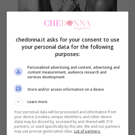
Amatela, fino alla fine:
tante volte la vita,
le discussioni, le incomprensioni ci portano
chedonna.it asks for your consent to use
your personal data for the following
a pensare che bastiamo a noi stesse, che
purposes:
in fondo ce la possiamo cavare anche
senza di lei. Non sprecate nemmeno un
Personalised advertising and content, advertising and
content measurement, audience research and
services development
secondo, ogni momento è quello giusto per
dirle che le volete bene, che la stimate,
Store and/or access information on a device
che l’ammirate. Avremo tanto tempo poi
Learn more
per stare in silenzio, e quel silenzio ci
Your personal data will be processed and information from
your device (cookies, unique identifiers, and other device
spaccherà il cuore da quanto farà rumore
data) may be stored by, accessed by and shared with 319
partners, or used specifically by this site. We and our partners
may use precise geolocation data.
List of partners.