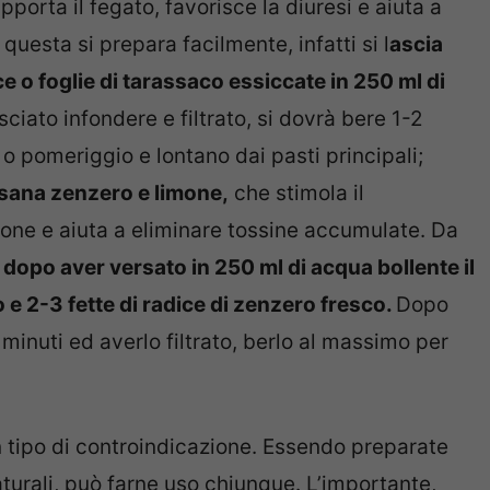
porta il fegato, favorisce la diuresi e aiuta a
 questa si prepara facilmente, infatti si l
ascia
ce o foglie di tarassaco essiccate in 250 ml di
ciato infondere e filtrato, si dovrà bere 1-2
 o pomeriggio e lontano dai pasti principali;
tisana zenzero e limone,
che stimola il
ione e aiuta a eliminare tossine accumulate. Da
 dopo aver versato in 250 ml di acqua bollente il
 2-3 fette di radice di zenzero fresco.
Dopo
 minuti ed averlo filtrato, berlo al massimo per
un tipo di controindicazione. Essendo preparate
urali, può farne uso chiunque. L’importante,