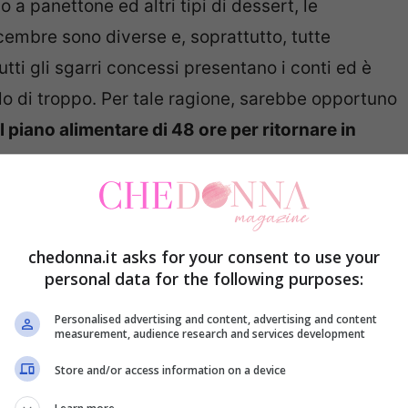
no a panettone ed altri tipi di dessert, le
icembre sono diverse e, soprattutto, tutte
tutti gli sgarri concessi presentano i conti ed è
ilo di troppo. Per tale ragione, sarebbe opportuno
l piano alimentare di 48 ore per ritornare in
 per ritornare in forma dopo
alla pancia gonfia
chedonna.it asks for your consent to use your
personal data for the following purposes:
e leggermente più gonfie, si ha la possibilità di
Personalised advertising and content, advertising and content
measurement, audience research and services development
 tisane, in particolare con 3 ricette, capaci di
o a eliminare liquidi in eccesso e tossine. Si
Store and/or access information on a device
 che, abbinati ad una corretta alimentazione ed