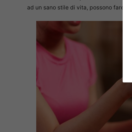
ad un sano stile di vita, possono fare la