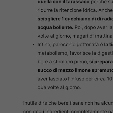
quella con il tarassaco
perché sup
ridurre la ritenzione idrica. Anche
sciogliere 1 cucchiaino di di radi
acqua bollente.
Poi, dopo aver las
volte al giorno, magari di mattina
Infine, parecchio gettonata è
la 
metabolismo, favorisce la digest
bere a stomaco pieno,
si prepara
succo di mezzo limone spremuto e
aver lasciato l’infuso per circa 10
due volte al giorno.
Inutile dire che bere tisane non ha alc
con degli ingredienti completamente nat