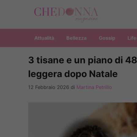
Vai
al
contenuto
Attualità
Bellezza
Gossip
Life
3 tisane e un piano di 48
leggera dopo Natale
12 Febbraio 2026
di
Martina Petrillo