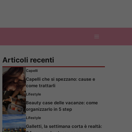
Articoli recenti
Capelli
Capelli che si spezzano: cause e
come trattarli
Lifestyle
Beauty case delle vacanze: come
organizzarlo in 5 step
Lifestyle
Galletti, la settimana corta è realtà: