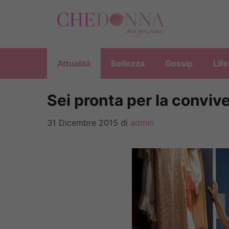
Vai
al
contenuto
Attualità
Bellezza
Gossip
Life
Sei pronta per la conviv
31 Dicembre 2015
di
admin