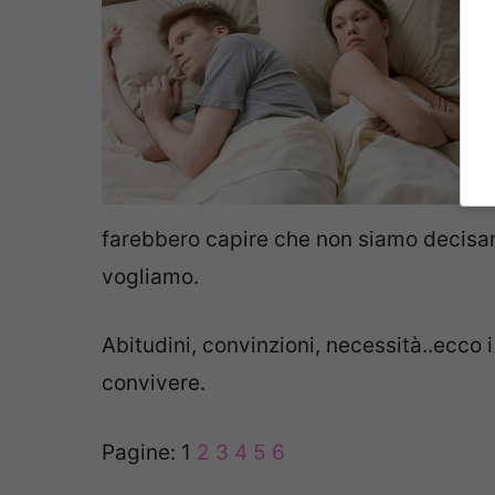
farebbero capire che non siamo decisam
vogliamo.
Abitudini, convinzioni, necessità..ecco i
convivere.
Pagine:
1
2
3
4
5
6