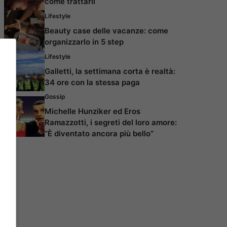
come trattarli
Lifestyle
Beauty case delle vacanze: come
organizzarlo in 5 step
Lifestyle
Galletti, la settimana corta è realtà:
34 ore con la stessa paga
Gossip
Michelle Hunziker ed Eros
Ramazzotti, i segreti del loro amore:
“È diventato ancora più bello”