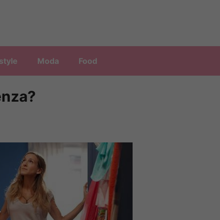
style
Moda
Food
enza?