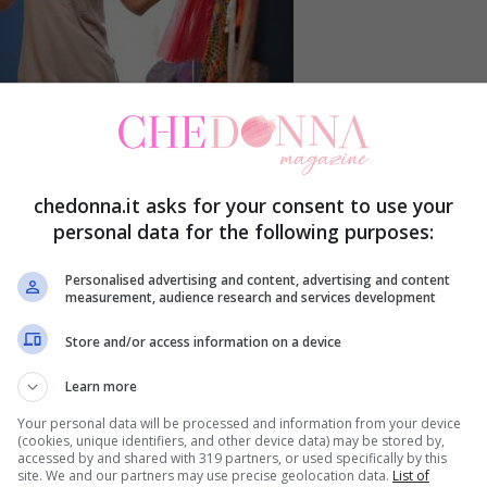
chedonna.it asks for your consent to use your
personal data for the following purposes:
Personalised advertising and content, advertising and content
measurement, audience research and services development
Store and/or access information on a device
Learn more
issimo o può essere un vero inferno.
Your personal data will be processed and information from your device
(cookies, unique identifiers, and other device data) may be stored by,
accessed by and shared with 319 partners, or used specifically by this
L’esito di questa esperienza dipende dalla
site. We and our partners may use precise geolocation data.
List of