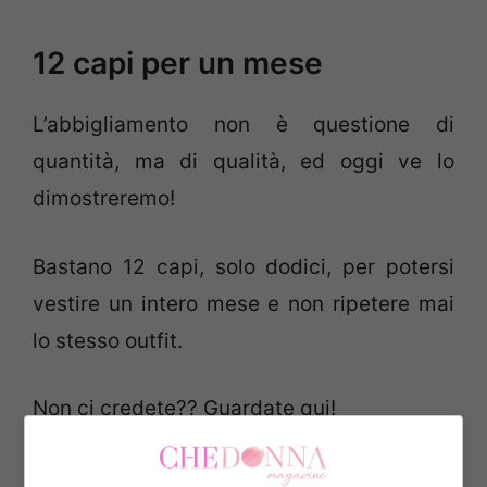
12 capi per un mese
L’abbigliamento non è questione di
quantità, ma di qualità, ed oggi ve lo
dimostreremo!
Bastano 12 capi, solo dodici, per potersi
vestire un intero mese e non ripetere mai
lo stesso outfit.
Non ci credete?? Guardate qui!