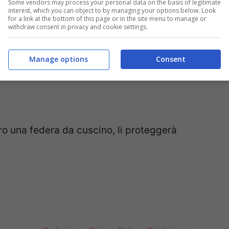
Some vendors may process your personal data on the basis of legitimate
interest, which you can object to by managing your options below. Look
for a link at the bottom of this page or in the site menu to manage or
withdraw consent in privacy and cookie settings.
Manage options
Consent
tro una federa da cuscino, li proteggerà