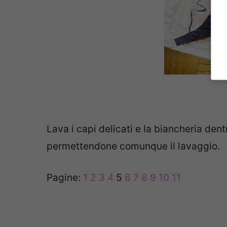
Lava i capi delicati e la biancheria den
permettendone comunque il lavaggio.
Pagine:
1
2
3
4
5
6
7
8
9
10
11