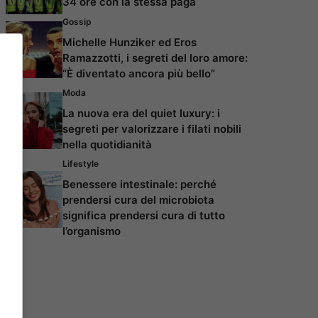
34 ore con la stessa paga
Gossip
Michelle Hunziker ed Eros
Ramazzotti, i segreti del loro amore:
“È diventato ancora più bello”
Moda
La nuova era del quiet luxury: i
segreti per valorizzare i filati nobili
nella quotidianità
Lifestyle
Benessere intestinale: perché
prendersi cura del microbiota
significa prendersi cura di tutto
l’organismo