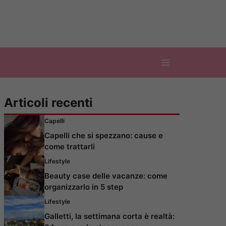
Articoli recenti
Capelli
Capelli che si spezzano: cause e
come trattarli
Lifestyle
Beauty case delle vacanze: come
organizzarlo in 5 step
Lifestyle
Galletti, la settimana corta è realtà: