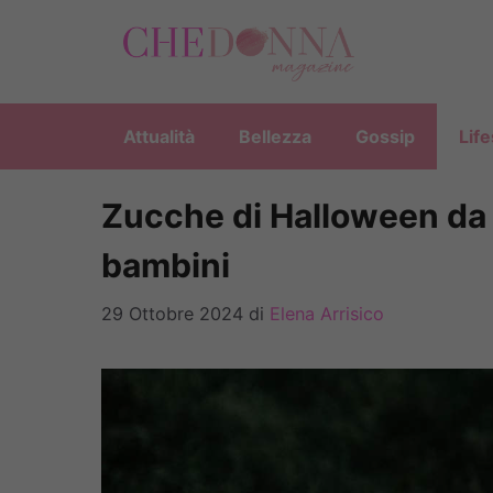
Vai
al
contenuto
Attualità
Bellezza
Gossip
Life
Zucche di Halloween da 
bambini
29 Ottobre 2024
di
Elena Arrisico