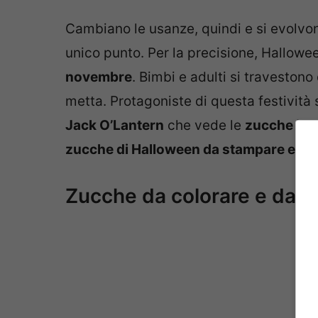
Cambiano le usanze, quindi e si evolvono
unico punto. Per la precisione, Hallowee
novembre
. Bimbi e adulti si travestono
metta. Protagoniste di questa festività 
Jack O’Lantern
che vede le
zucche inta
zucche di Halloween da stampare e da 
Zucche da colorare e da s