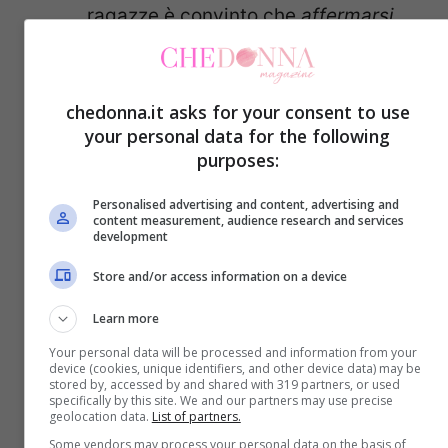
ragazze è convinto che
affermarsi
nel mondo del lavoro
sia più
importante per i maschi che non per
chedonna.it asks for your consent to use
le femmine. Ma anche l’avere
your personal data for the following
un’istruzione universitaria sia più
purposes:
importante per un ragazzo che per
Personalised advertising and content, advertising and
una ragazza (
è così per quasi 1
content measurement, audience research and services
development
ragazza su 10 e quasi 1 ragazzo su
Store and/or access information on a device
5
).
Learn more
Your personal data will be processed and information from your
device (cookies, unique identifiers, and other device data) may be
stored by, accessed by and shared with 319 partners, or used
specifically by this site. We and our partners may use precise
geolocation data.
List of partners.
Some vendors may process your personal data on the basis of