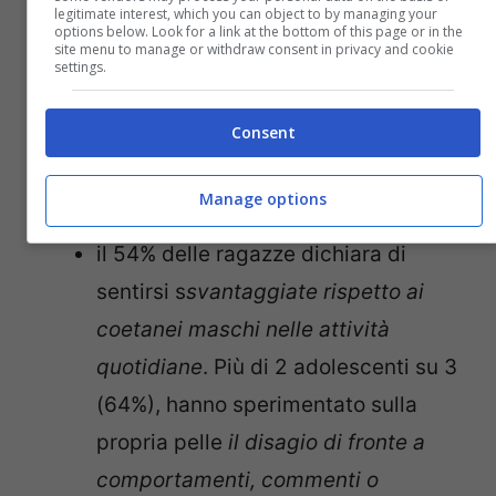
legitimate interest, which you can object to by managing your
options below. Look for a link at the bottom of this page or in the
site menu to manage or withdraw consent in privacy and cookie
settings.
Consent
coppia e smart working – Fonte:
Adobe Stock
Manage options
il 54% delle ragazze dichiara di
sentirsi s
svantaggiate rispetto ai
coetanei maschi nelle attività
quotidiane
. Più di 2 adolescenti su 3
(64%), hanno sperimentato sulla
propria pelle
il disagio di fronte a
comportamenti, commenti o